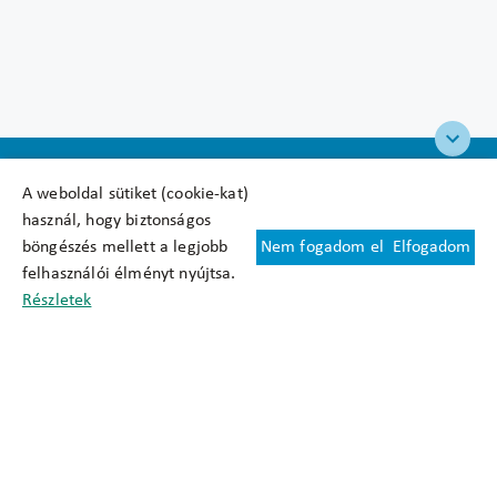
A weboldal sütiket (cookie-kat)
használ, hogy biztonságos
böngészés mellett a legjobb
Nem fogadom el
Elfogadom
Felhasználási feltételek
felhasználói élményt nyújtsa.
Cookie nyilatkozat
Részletek
Adatkezelési tájékoztató
Oldaltérkép
Közadatkereső