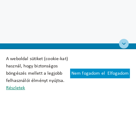
A weboldal sütiket (cookie-kat)
használ, hogy biztonságos
böngészés mellett a legjobb
Nem fogadom el
Elfogadom
Felhasználási feltételek
felhasználói élményt nyújtsa.
Cookie nyilatkozat
Részletek
Adatkezelési tájékoztató
Oldaltérkép
Közadatkereső