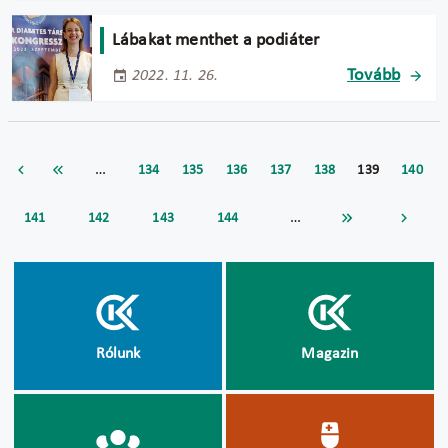
Lábakat menthet a podiáter
Tovább
2022. 11. 26.
…
134
135
136
137
138
139
140
…
141
142
143
144
Rólunk
Magazin