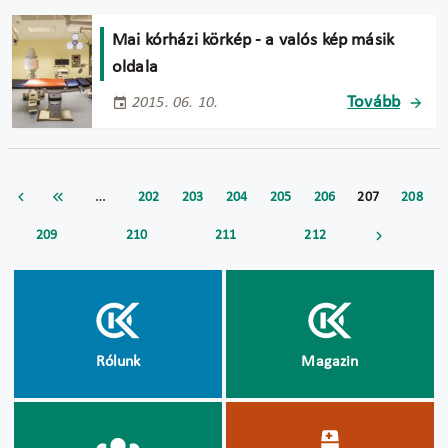
Mai kórházi körkép - a valós kép másik
oldala
Tovább
2015. 06. 10.
…
202
203
204
205
206
207
208
209
210
211
212
Rólunk
Magazin