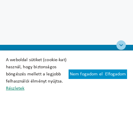
A weboldal sütiket (cookie-kat)
használ, hogy biztonságos
böngészés mellett a legjobb
Nem fogadom el
Elfogadom
Felhasználási feltételek
felhasználói élményt nyújtsa.
Cookie nyilatkozat
Részletek
Adatkezelési tájékoztató
Oldaltérkép
Közadatkereső