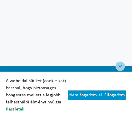
A weboldal sütiket (cookie-kat)
használ, hogy biztonságos
böngészés mellett a legjobb
Nem fogadom el
Elfogadom
Felhasználási feltételek
felhasználói élményt nyújtsa.
Cookie nyilatkozat
Részletek
Adatkezelési tájékoztató