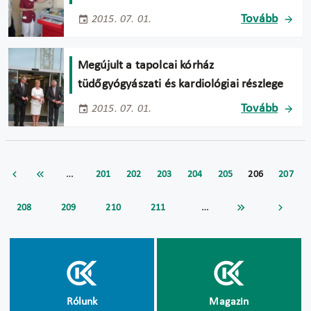
Tovább
2015. 07. 01.
Megújult a tapolcai kórház
tüdőgyógyászati és kardiológiai részlege
Tovább
2015. 07. 01.
…
201
202
203
204
205
206
207
…
208
209
210
211
Rólunk
Magazin