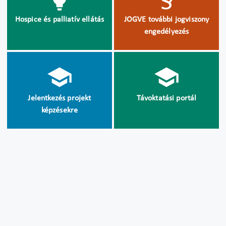
Hospice és palliatív ellátás
JOGVE további jogviszony
engedélyezés
Jelentkezés projekt
Távoktatási portál
képzésekre