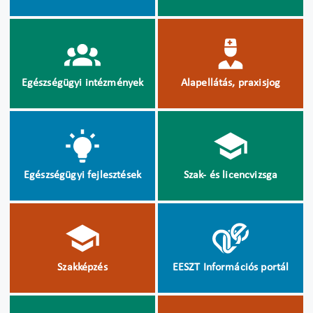
Egészségügyi intézmények
Alapellátás, praxisjog
Egészségügyi fejlesztések
Szak- és licencvizsga
Szakképzés
EESZT Információs portál