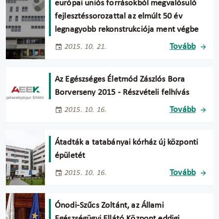
európai uniós forrásokból megvalósuló
fejlesztéssorozattal az elmúlt 50 év
legnagyobb rekonstrukciója ment végbe
Tovább
2015. 10. 21.
Az Egészséges Életmód Zászlós Bora
Borverseny 2015 - Részvételi felhívás
Tovább
2015. 10. 16.
Átadták a tatabányai kórház új központi
épületét
Tovább
2015. 10. 16.
Ónodi-Szűcs Zoltánt, az Állami
Egészségügyi Ellátó Központ eddigi