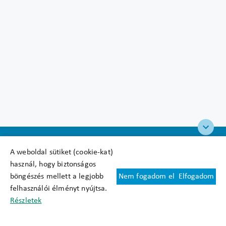
A weboldal sütiket (cookie-kat)
használ, hogy biztonságos
böngészés mellett a legjobb
Nem fogadom el
Elfogadom
Felhasználási feltételek
felhasználói élményt nyújtsa.
Cookie nyilatkozat
Részletek
Adatkezelési tájékoztató