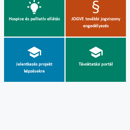
Hospice és palliatív ellátás
JOGVE további jogviszony
engedélyezés
Jelentkezés projekt
Távoktatási portál
képzésekre