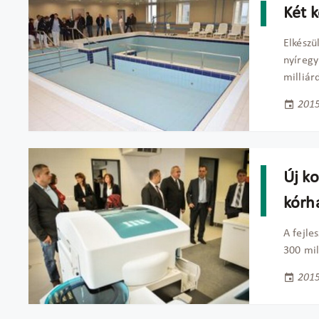
Két 
Elkészü
nyíregy
milliár
2015
Új k
kórh
A fejle
300 mil
2015