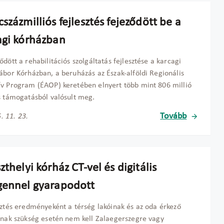
százmilliós fejlesztés fejeződött be a
agi kórházban
ődött a rehabilitációs szolgáltatás fejlesztése a karcagi
ábor Kórházban, a beruházás az Észak-alföldi Regionális
v Program (ÉAOP) keretében elnyert több mint 806 millió
s támogatásból valósult meg.
Tovább
. 11. 23.
zthelyi kórház CT-vel és digitális
gennel gyarapodott
sztés eredményeként a térség lakóinak és az oda érkező
knak szükség esetén nem kell Zalaegerszegre vagy