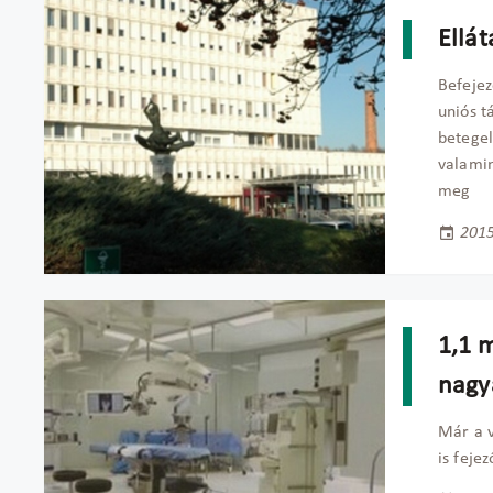
Ellá
Befejez
uniós t
betegel
valamin
meg
2015
1,1 m
nagy
Már a v
is feje