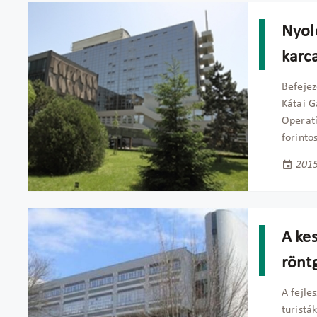
Nyolc
karc
Befejez
Kátai G
Operatí
forinto
2015
A kes
rönt
A fejle
turistá