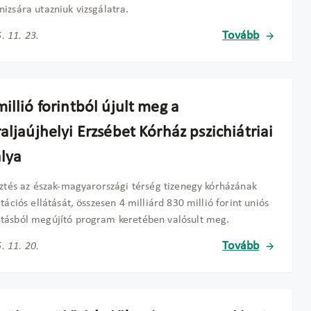
izsára utazniuk vizsgálatra.
Tovább
. 11. 23.
illió forintból újult meg a
aljaújhelyi Erzsébet Kórház pszichiátriai
álya
sztés az észak-magyarországi térség tizenegy kórházának
itációs ellátását, összesen 4 milliárd 830 millió forint uniós
tásból megújító program keretében valósult meg.
Tovább
. 11. 20.