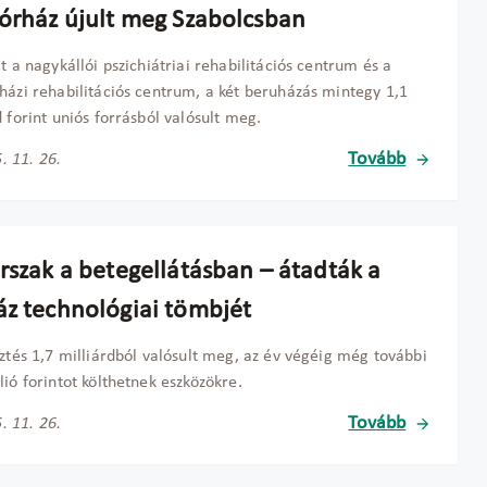
kórház újult meg Szabolcsban
lt a nagykállói pszichiátriai rehabilitációs centrum és a
házi rehabilitációs centrum, a két beruházás mintegy 1,1
d forint uniós forrásból valósult meg.
Tovább
. 11. 26.
orszak a betegellátásban – átadták a
áz technológiai tömbjét
sztés 1,7 milliárdból valósult meg, az év végéig még további
lió forintot költhetnek eszközökre.
Tovább
. 11. 26.