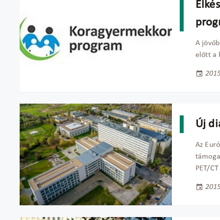
Elkés
prog
A jövőb
előtt a
2015
Új d
Az Euró
támogat
PET/CT 
2015