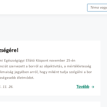
zségére!
mi Egészségügyi Ellátó Központ november 25-én
nciát szervezett a borról az objektivitás, a mértékletesség
akmaiság jegyében arról, hogy miként tudja szolgálni a bor
szségesebb életmódot.
Tovább
. 11. 26.