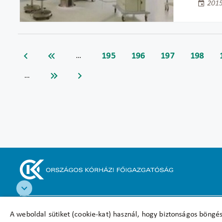
2015
195
196
197
198
…
…
Akadálymentesítési nyilatkozat
A weboldal sütiket (cookie-kat) használ, hogy biztonságos böngés