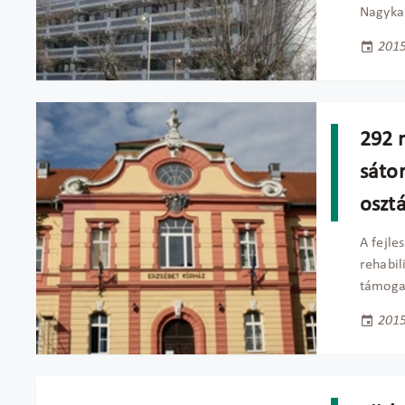
Nagykan
2015
292 m
sátor
oszt
A fejle
rehabil
támoga
2015