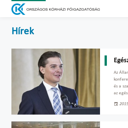
Hírek
Egés
Az Álla
konfere
és a sz
az egé
2015