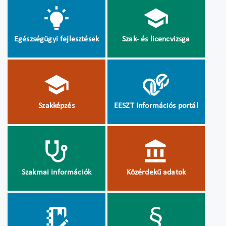
Egészségügyi fejlesztések
Szak- és licencvizsga
Szakképzés
EESZT Információs portál
Szakmai információk
Közérdekű adatok