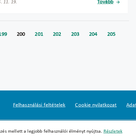
Tovább
. 11. 19.
199
200
201
202
203
204
205
Felhasználási feltételek
Cookie nyilatkozat
Adat
Impresszum
okfo@okfo.gov.hu
+361 356 152
zés mellett a legjobb felhasználói élményt nyújtsa.
Részletek