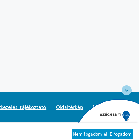
kezelési tájékoztató
Oldaltérkép
Közadatkereső
2
1125 Budapest, Diós árok 3.
Nem fogadom el
Elfogadom