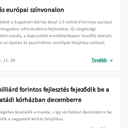
tás európai színvonalon
ődött a Szigetvári Kórház közel 1,5 milliárd forintos európai
ámogatású infrastruktúra-fejlesztése. Új sürgősségi
látó osztály, a kapcsolódó mentőhelikopter-leszálló létesült,
t az ápolási és pszichiátriai osztályok felújítása valósult
Tovább
. 11. 20.
illiárd forintos fejlesztés fejeződik be a
atádi kórházban decemberre
égéhez közeledik a munka, s így várhatóan decemberre be
ződik a nagyatádi kórház felújítása.