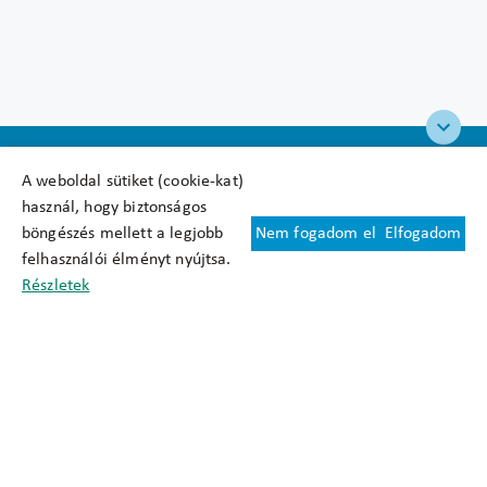
A weboldal sütiket (cookie-kat)
használ, hogy biztonságos
böngészés mellett a legjobb
Nem fogadom el
Elfogadom
Felhasználási feltételek
felhasználói élményt nyújtsa.
Cookie nyilatkozat
Részletek
Adatkezelési tájékoztató
Oldaltérkép
Közadatkereső