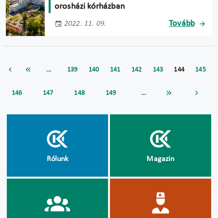
orosházi kórházban
Tovább
2022. 11. 09.
…
139
140
141
142
143
144
145
…
146
147
148
149
Rólunk
Magazin