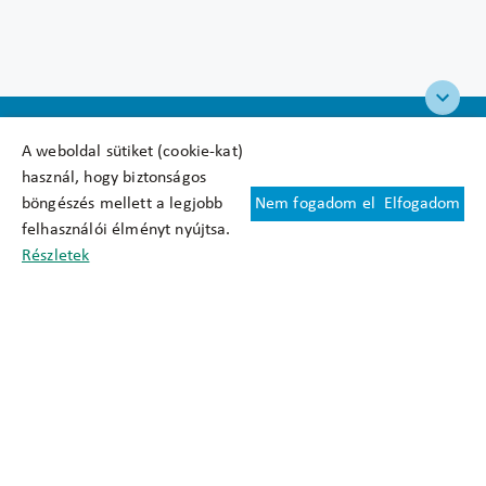
A weboldal sütiket (cookie-kat)
használ, hogy biztonságos
böngészés mellett a legjobb
Nem fogadom el
Elfogadom
Felhasználási feltételek
felhasználói élményt nyújtsa.
Cookie nyilatkozat
Részletek
Adatkezelési tájékoztató
Oldaltérkép
Közadatkereső
Akadálymentesítési nyilatkozat