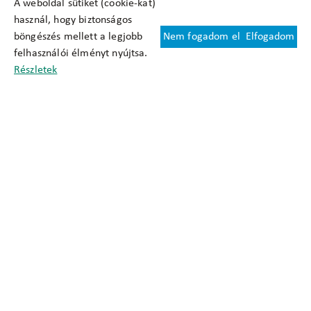
A weboldal sütiket (cookie-kat)
használ, hogy biztonságos
böngészés mellett a legjobb
Nem fogadom el
Elfogadom
Felhasználási feltételek
felhasználói élményt nyújtsa.
Cookie nyilatkozat
Részletek
Adatkezelési tájékoztató
Oldaltérkép
Közadatkereső
Akadálymentesítési nyilatkozat
Impresszum
okfo@okfo.gov.hu
+361 356 1522