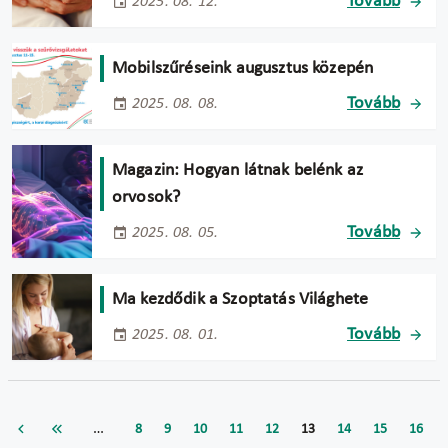
Tovább
2025. 08. 12.
Mobilszűréseink augusztus közepén
Tovább
2025. 08. 08.
Magazin: Hogyan látnak belénk az
orvosok?
Tovább
2025. 08. 05.
Ma kezdődik a Szoptatás Világhete
Tovább
2025. 08. 01.
…
8
9
10
11
12
13
14
15
16