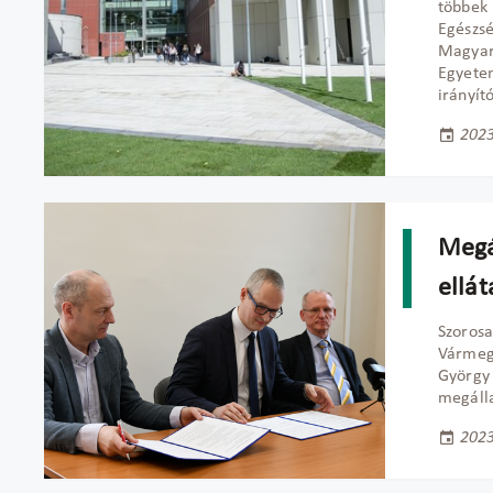
többek
Egészsé
Magyar 
Egyetem
irányít
2023
Megá
ellát
Szorosa
Vármegy
György 
megálla
2023