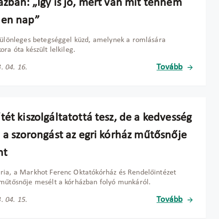
ázban: „Így is jó, mert van mit tennem
en nap”
különleges betegséggel küzd, amelynek a romlására
ora óta készült lelkileg.
Tovább
. 04. 16.
ét kiszolgáltatottá tesz, de a kedvesség
a a szorongást az egri kórház műtősnője
nt
ia, a Markhot Ferenc Oktatókórház és Rendelőintézet
műtősnője mesélt a kórházban folyó munkáról.
Tovább
. 04. 15.