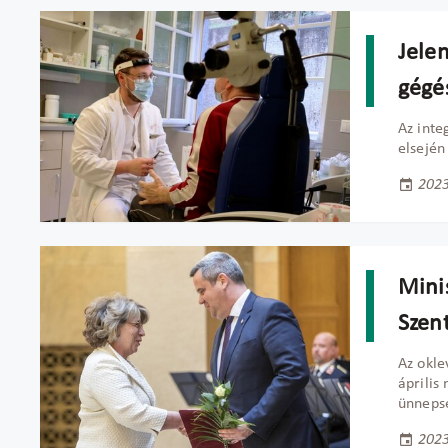
Jelen
gégé
Az inte
elsején
2023
Minis
Szen
Az okle
április
ünneps
2023