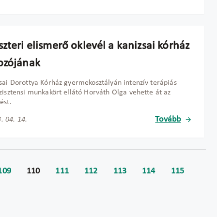
zteri elismerő oklevél a kanizsai kórház
ozójának
sai Dorottya Kórház gyermekosztályán intenzív terápiás
zisztensi munkakört ellátó Horváth Olga vehette át az
ést.
Tovább
. 04. 14.
109
110
111
112
113
114
115