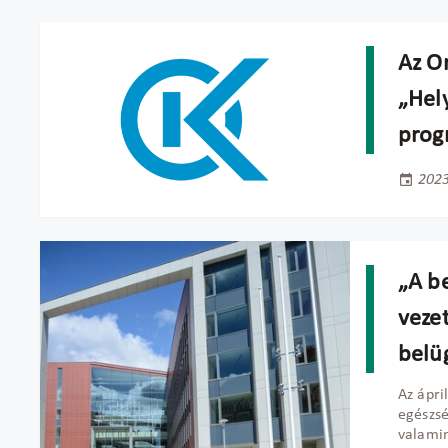
Az Or
„Hel
prog
2023
„A b
vezet
belü
Az ápri
egészsé
valamin