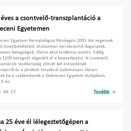
 éves a csontvelő-transzplantáció a
eceni Egyetemen
eceni Egyetem Hematológiai Részlegén 2003 óta végeznek
ő őssejtbeültetést, elsősorban nyirokcsomó daganatok,
ejtes betegségek, illetve akut leukémia esetén. Eddig
 1200 betegnél végezték el a beavatkozást. A csontvelő-
lantációs tevékenység elmúlt két évtizedének
yeiről és a jövőbeli tervekről tudományos ülésen
tak be a szakemberek a Debreceni Egyetem Aulájában,
13-án.
Tovább
. 04. 17.
sa 25 éve él lélegeztetőgépen a