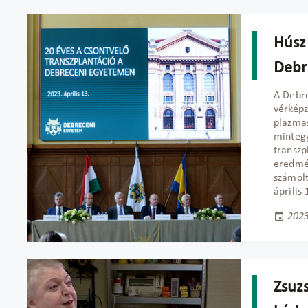
Húsz
Debr
A Debr
vérképz
plazmas
mintegy
transzp
eredmén
számol
április 
2023
Zsuz