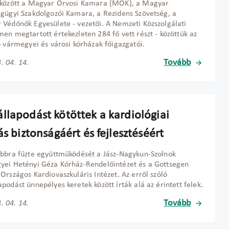
 között a Magyar Orvosi Kamara (MOK), a Magyar
gügyi Szakdolgozói Kamara, a Rezidens Szövetség, a
Védőnők Egyesülete - vezetői. A Nemzeti Közszolgálati
en megtartott értekezleten 284 fő vett részt - közöttük az
ó vármegyei és városi kórházak főigazgatói.
Tovább
. 04. 14.
llapodást kötöttek a kardiológiai
ás biztonságáért és fejlesztéséért
bbra fűzte együttműködését a Jász-Nagykun-Szolnok
ei Hetényi Géza Kórház-Rendelőintézet és a Gottsegen
Országos Kardiovaszkuláris Intézet. Az erről szóló
podást ünnepélyes keretek között írták alá az érintett felek.
Tovább
. 04. 14.