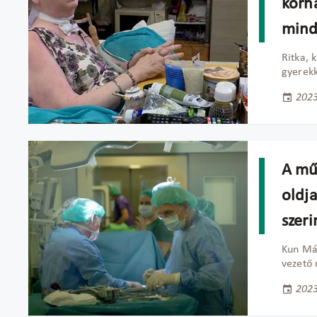
kórh
mind
Ritka, 
gyerekk
2023
A műt
oldj
szeri
Kun Már
vezető 
2023