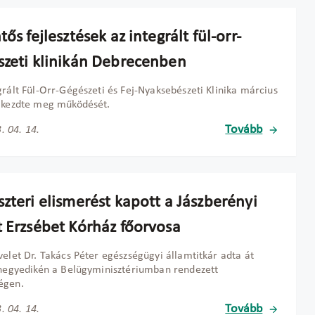
tős fejlesztések az integrált fül-orr-
szeti klinikán Debrecenben
grált Fül-Orr-Gégészeti és Fej-Nyaksebészeti Klinika március
 kezdte meg működését.
Tovább
. 04. 14.
zteri elismerést kapott a Jászberényi
t Erzsébet Kórház főorvosa
velet Dr. Takács Péter egészségügyi államtitkár adta át
 negyedikén a Belügyminisztériumban rendezett
égen.
Tovább
. 04. 14.