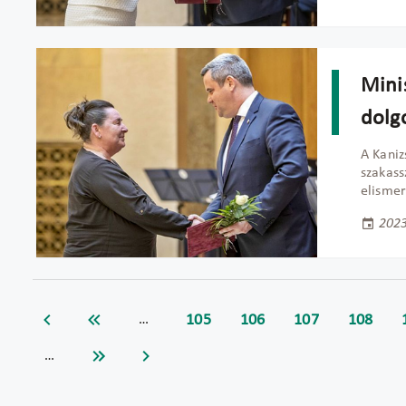
Minis
dolg
A Kaniz
szakass
elismer
2023
105
106
107
108
…
…