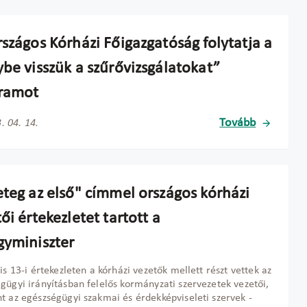
szágos Kórházi Főigazgatóság folytatja a
ybe visszük a szűrővizsgálatokat”
ramot
Tovább
. 04. 14.
eteg az első" címmel országos kórházi
ői értekezletet tartott a
gyminiszter
lis 13-i értekezleten a kórházi vezetők mellett részt vettek az
gügyi irányításban felelős kormányzati szervezetek vezetői,
t az egészségügyi szakmai és érdekképviseleti szervek -