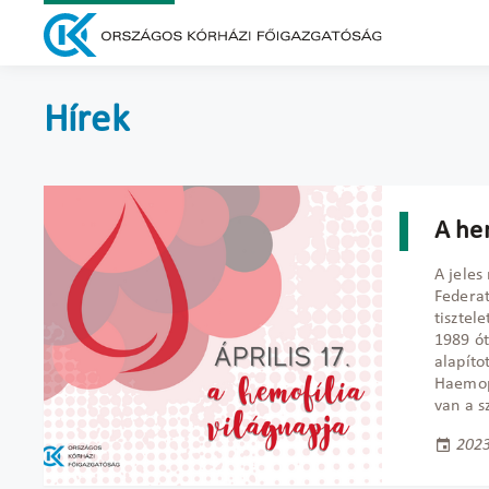
Hírek
A hem
A jeles
Federat
tisztel
1989 ót
alapíto
Haemoph
van a s
2023