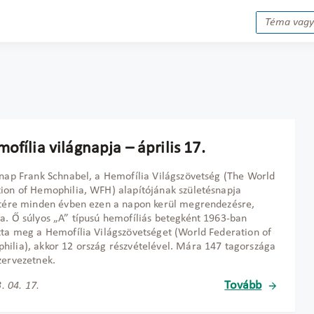
ofília világnapja – április 17.
 nap Frank Schnabel, a Hemofília Világszövetség (The World
ion of Hemophilia, WFH) alapítójának születésnapja
etére minden évben ezen a napon kerül megrendezésre,
a. Ő súlyos „A” típusú hemofíliás betegként 1963-ban
tta meg a Hemofília Világszövetséget (World Federation of
ilia), akkor 12 ország részvételével. Mára 147 tagországa
zervezetnek.
Tovább
. 04. 17.