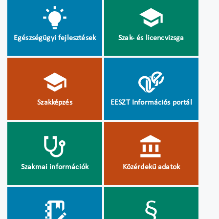
Egészségügyi fejlesztések
Szak- és licencvizsga
Szakképzés
EESZT Információs portál
Szakmai információk
Közérdekű adatok