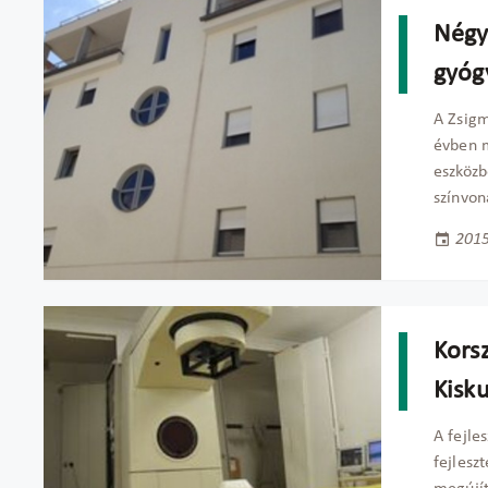
Négy
gyóg
A Zsigm
évben m
eszközb
színvon
2015
Kors
Kisk
A fejle
fejlesz