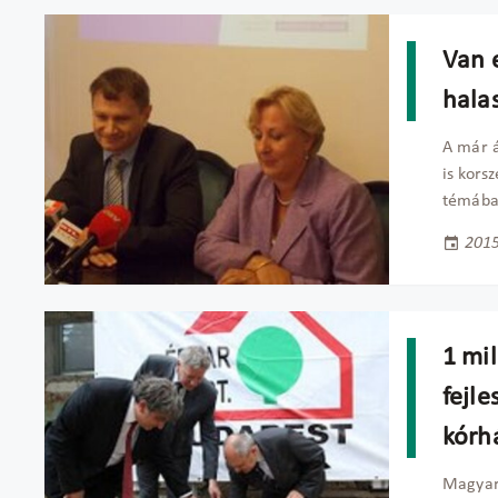
Van e
hala
A már á
is kors
témában
2015
1 mi
fejle
kórh
Magyaro