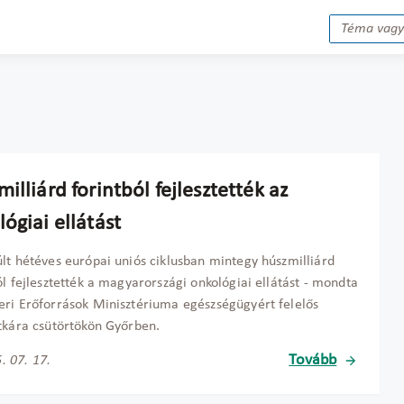
illiárd forintból fejlesztették az
ógiai ellátást
lt hétéves európai uniós ciklusban mintegy húszmilliárd
ól fejlesztették a magyarországi onkológiai ellátást - mondta
ri Erőforrások Minisztériuma egészségügyért felelős
tkára csütörtökön Győrben.
Tovább
. 07. 17.