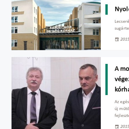
Nyol
Lecser
sugárte
2015
A mo
vége
kórh
Az egé
új műtő
fejleszt
2015