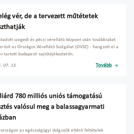
lég vér, de a tervezett műtétetek
szthatják
tadott szegedi és pécsi vérellátó központ után továbbiakat
zerűsít az Országos Vérellátó Szolgálat (OVSZ) - hangzott el a
 tartott budapesti sajtótájékoztatón.
Tovább
. 07. 13.
lliárd 780 milliós uniós támogatású
sztés valósul meg a balassagyarmati
ázban
rszágon az egészségügyi dolgozók eltérő feltételek