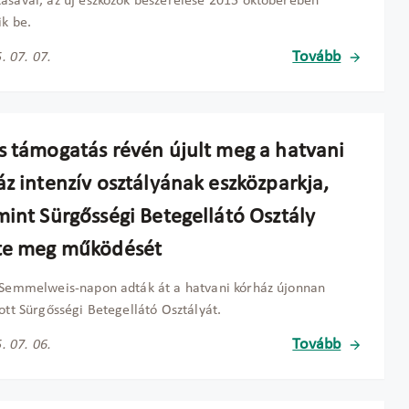
ásával, az új eszközök beszerelése 2015 októberében
ik be.
Tovább
. 07. 07.
s támogatás révén újult meg a hatvani
áz intenzív osztályának eszközparkja,
mint Sürgősségi Betegellátó Osztály
te meg működését
 Semmelweis-napon adták át a hatvani kórház újonnan
tott Sürgősségi Betegellátó Osztályát.
Tovább
. 07. 06.