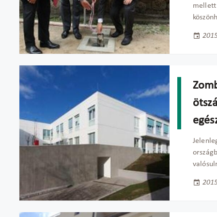
mellett
köszönh
2015
Zomb
ötszá
egész
Jelenle
országb
valósu
2015