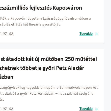
cszázmilliós fejlesztés Kaposváron
élték a Kaposvári Egyetem Egészségügyi Centrumában a
rápiás ellátás két lineáris gyorsítóját.
Tovább
. 07. 02.
st átadott két új műtőben 250 műtéttel
zhetnek többet a győri Petz Aladár
ázban
szségügyisek legnagyobb ünnepén, a Semmelweis-napon két
t adtak át a győri Petz-kórházban – hat szakmát szolgál a
és.
Tovább
. 07. 02.