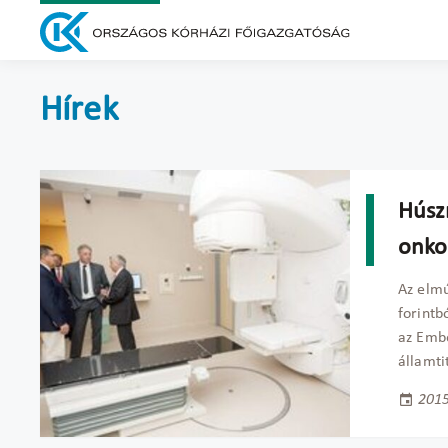
Hírek
Húszm
onkol
Az elmú
forintb
az Embe
államti
2015