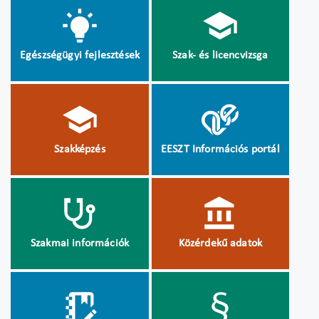
Egészségügyi fejlesztések
Szak- és licencvizsga
Szakképzés
EESZT Információs portál
Szakmai információk
Közérdekű adatok