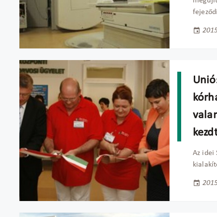
megújít
fejeződ
2015
Unió
kórh
vala
kezd
Az idei
kialakí
2015