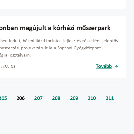
onban megújult a kórházi műszerpark
ben indult, hétmilliárd forintos fejlesztés részeként jelentős
eszerzési projekt zárult le a Soproni Gyógyközpont
ógiai osztályain.
Tovább
. 07. 01.
205
206
207
208
209
210
211