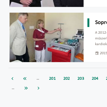
Sopr
A 2012-
műszerb
kardiol
2015
201
202
203
204
…
…