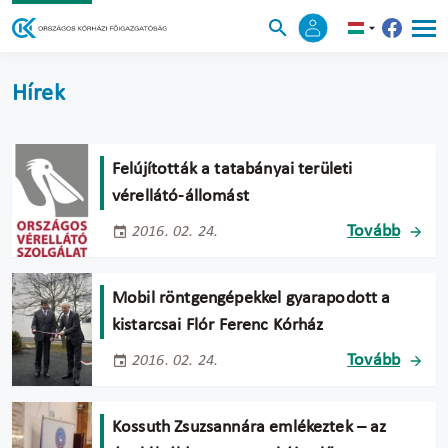
Hírek
Felújították a tatabányai területi
vérellátó-állomást
Tovább
2016. 02. 24.
Mobil röntgengépekkel gyarapodott a
kistarcsai Flór Ferenc Kórház
Tovább
2016. 02. 24.
Kossuth Zsuzsannára emlékeztek – az