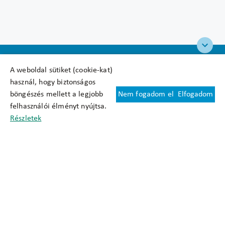
A weboldal sütiket (cookie-kat)
használ, hogy biztonságos
böngészés mellett a legjobb
Nem fogadom el
Elfogadom
Felhasználási feltételek
felhasználói élményt nyújtsa.
Cookie nyilatkozat
Részletek
Adatkezelési tájékoztató
Oldaltérkép
Közadatkereső
Akadálymentesítési nyilatkozat