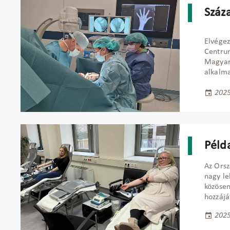
Száz
Elvégez
Centr
Magya
alkalma
2025
Péld
Az Orsz
nagy le
közösen
hozzájá
2025