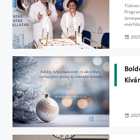
Tízéve
Program
ünnepsé
m
érföl
2025
Bold
Kívá
2025