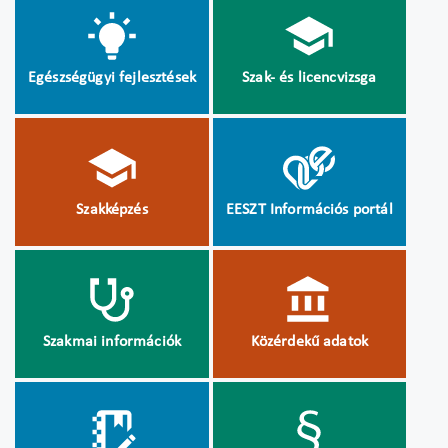
Egészségügyi fejlesztések
Szak- és licencvizsga
Szakképzés
EESZT Információs portál
Szakmai információk
Közérdekű adatok