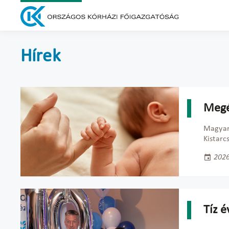
Hírek
Megé
Magyaro
Kistarc
2026
Tíz é