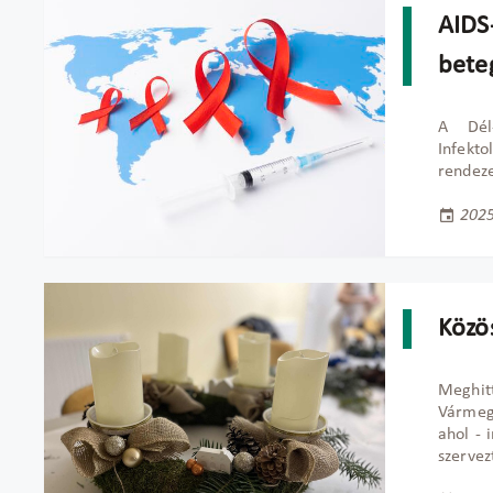
AIDS
bete
A D
é
Infekt
rendeze
2025
Közö
Meghitt
Vármegy
ahol - 
szervez