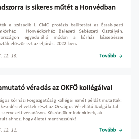
adszorra is sikeres műtét a Honvédban
ték a századik I. CMC protézis beültetést az Észak-pesti
umkórház
– Honv
édkórház Baleseti Sebészeti Osztályán.
rországon egyedülálló módon a kórház kézsebészei
zták el
ősz
ör ezt az eljárást 2022-ben.
Tovább
. 12. 16.
amutató véradás az OKFŐ kollégáival
ágos Kórházi Főigazgatóság kollégái ismét példát mutattak:
lkesedéssel vettek részt az Országos Vérellátó Szolgálattal
 szervezett véradáson. Köszönjük mindenkinek, aki
rult ahhoz, hogy életet menthessünk!
Tovább
. 12. 11.