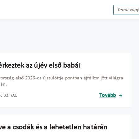
rkeztek az újév első babái
rszág első 2026-os újszülöttje pontban éjfélkor jött világra
sán.
Tovább
. 01. 02.
ve a csodák és a lehetetlen határán