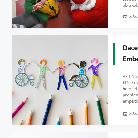
ablakok
2025
Dece
Embe
Az ENSZ
Él
ő Em
balese
problém
empátiá
2025