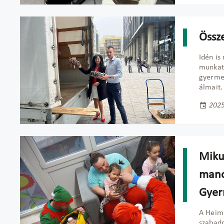
Össz
Idén is
munkatá
gyermek
álmait
2025
Mikul
manó
Gyer
A Heim
szabadn