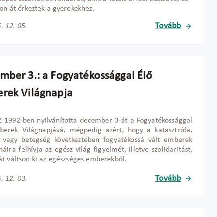
on át érkeztek a gyerekekhez.
Tovább
. 12. 05.
mber 3.: a Fogyatékossággal Élő
rek Világnapja
 1992-ben nyilvánította december 3-át a Fogyatékossággal
berek Vil
ágnapjává, mégpedig azért, hogy a katasztrófa,
t vagy betegség következtében fogyatékossá vált emberek
áira felhívja az egész világ figyelmét, illetve szolidaritást,
t váltson ki az egészséges emberekb
ől.
Tovább
. 12. 03.