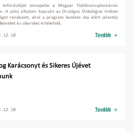
s évfordulóját ünnepelte a Magyar Tüd
őtranszplant
ációs
. A jeles alkalom kapcsán az Országos Onkológiai Intézet
get rendezett, ahol a program kezdete óta elért jelent
ős
dköveket és sikereket értékelték.
Tovább
. 12. 18.
og Karácsonyt és Sikeres Újévet
nunk
Tovább
. 12. 18.