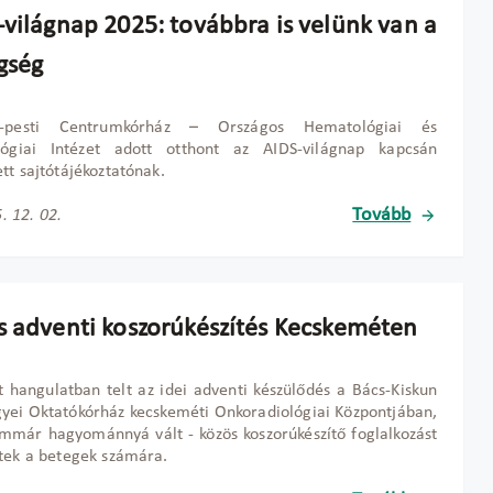
-világnap 2025: továbbra is velünk van a
gség
l-pesti Centrumkórház
– Orsz
ágos Hematológiai és
ológiai Intézet adott otthont az AIDS-világnap kapcsán
tt sajtótájékoztatónak.
Tovább
. 12. 02.
s adventi koszorúkészítés Kecskeméten
 hangulatban telt az idei adventi készül
őd
és a Bács-Kiskun
ei Oktatókórház kecskeméti Onkoradiológiai Központjában,
immár hagyománnyá vált - közös koszorúkészít
ő foglalkoz
ást
tek a betegek számára.