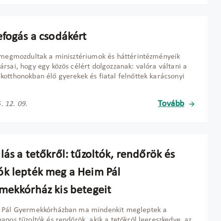
efogás a csodákért
 megmozdultak a minisztériumok és háttérintézményeik
rsai, hogy egy közös célért dolgozzanak: valóra váltani a
otthonokban élő gyerekek és fiatal felnőttek karácsonyi
.
Tovább
. 12. 09.
ás a tetőkről: tűzoltók, rendőrök és
k lepték meg a Heim Pál
mekkórház kis betegeit
 Pál Gyermekkórházban ma mindenkit megleptek a
apos tűzoltók és rendőrök, akik a tetőkről leereszkedve, az