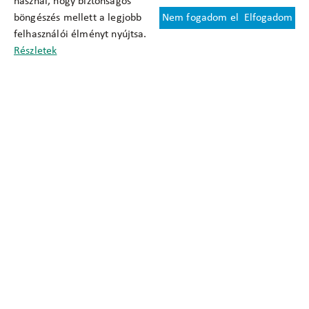
használ, hogy biztonságos
böngészés mellett a legjobb
Nem fogadom el
Elfogadom
Felhasználási feltételek
felhasználói élményt nyújtsa.
Cookie nyilatkozat
Részletek
Adatkezelési tájékoztató
Oldaltérkép
Közadatkereső
Akadálymentesítési nyilatkozat
Impresszum
okfo@okfo.gov.hu
+361 356 1522