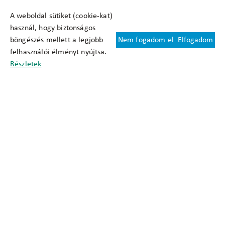
A weboldal sütiket (cookie-kat)
használ, hogy biztonságos
böngészés mellett a legjobb
Nem fogadom el
Elfogadom
Felhasználási feltételek
felhasználói élményt nyújtsa.
Cookie nyilatkozat
Részletek
Adatkezelési tájékoztató
Oldaltérkép
Közadatkereső
Akadálymentesítési nyilatkozat
Impresszum
okfo@okfo.gov.hu