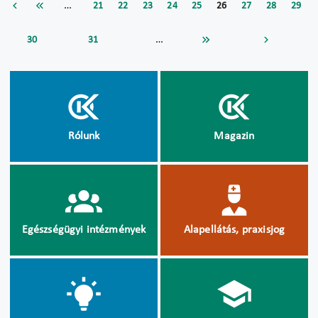
…
21
22
23
24
25
26
27
28
29
…
30
31
Rólunk
Magazin
Egészségügyi intézmények
Alapellátás, praxisjog