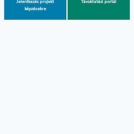
Jelentkezés projekt
Távoktatási portál
képzésekre