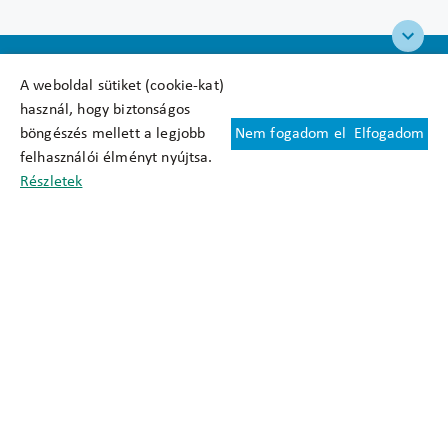
A weboldal sütiket (cookie-kat)
használ, hogy biztonságos
böngészés mellett a legjobb
Nem fogadom el
Elfogadom
Felhasználási feltételek
felhasználói élményt nyújtsa.
Cookie nyilatkozat
Részletek
Adatkezelési tájékoztató
Oldaltérkép
Közadatkereső
Akadálymentesítési nyilatkozat
Impresszum