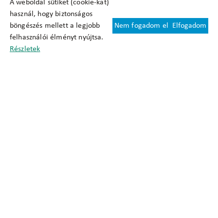
A weboldal sütiket (cookie-kat)
használ, hogy biztonságos
böngészés mellett a legjobb
Nem fogadom el
Elfogadom
Felhasználási feltételek
felhasználói élményt nyújtsa.
Cookie nyilatkozat
Részletek
Adatkezelési tájékoztató
Oldaltérkép
Közadatkereső
Akadálymentesítési nyilatkozat
Impresszum
okfo@okfo.gov.hu
+361 356 1522