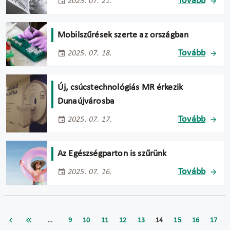
Tovább
2025. 07. 21.
Mobilszűrések szerte az országban
Tovább
2025. 07. 18.
Új, csúcstechnológiás MR érkezik
Dunaújvárosba
Tovább
2025. 07. 17.
Az Egészségparton is szűrünk
Tovább
2025. 07. 16.
…
9
10
11
12
13
14
15
16
17