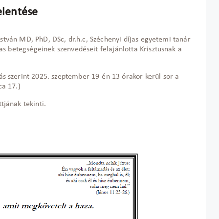
jelentése
István MD, PhD, DSc, dr.h.c, Széchenyi díjas egyetemi tanár
s betegségeinek szenvedéseit felajánlotta Krisztusnak a
ás szerint 2025. szeptember 19-én 13 órakor kerül sor a
ca 17.)
tjának tekinti.