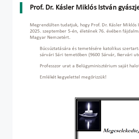
Prof. Dr. Kásler Miklós István gyász
Megrendülten tudatjuk, hogy Prof. Dr. Kásler Miklós 
2025. szeptember 5-én, életének 76. évében fájdalma
Magyar Nemzetért.
Búcsúztatására és temetésére katolikus szertart
sárvári Sári temetőben (9600 Sárvár, Ikervári ut
Professzor urat a Belügyminisztérium saját halot
Emlékét kegyelettel megőrizzük!