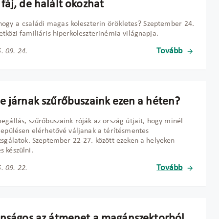
fáj, de halált okozhat
hogy a családi magas koleszterin örökletes? Szeptember 24.
tközi familiáris hiperkoleszterinémia világnapja.
Tovább
. 09. 24.
e járnak szűrőbuszaink ezen a héten?
egállás, szűrőbuszaink róják az ország útjait, hogy minél
lepülésen elérhetővé váljanak a térítésmentes
zsgálatok. Szeptember 22-27. között ezeken a helyeken
 készülni.
Tovább
. 09. 22.
onságos az átmenet a magánszektorból