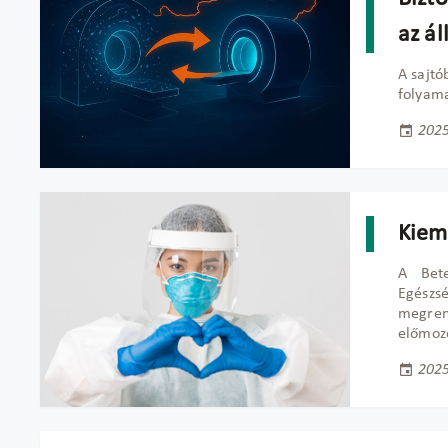
az ál
A sajtó
folyama
2025
Kiem
A Bete
Egészsé
megren
előmozd
2025