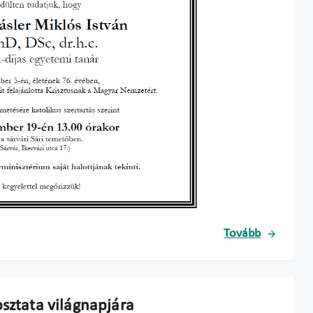
Tovább
osztata világnapjára