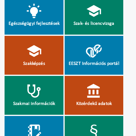
Egészségügyi fejlesztések
Szak- és licencvizsga
Szakképzés
EESZT Információs portál
Szakmai információk
Közérdekű adatok