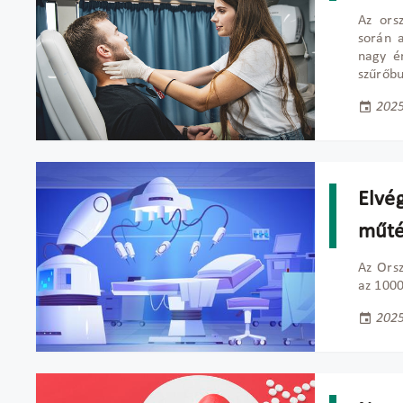
Az ors
során 
nagy é
szűrőbu
2025
Elvé
műté
Az Orsz
az 1000
2025