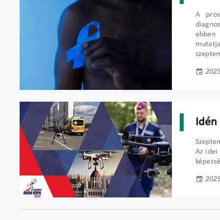
A pros
diagno
ebben 
mutatj
szepte
2025
Idén
Szepte
Az idei
képessé
2025