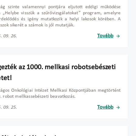
zág szinte valamennyi pontjára eljutott eddigi működése
a „Helybe visszük a szűrővizsgálatokat” program, amelyre
rdeklődés és igény mutatkozik a helyi lakosok körében. A
szok sikerét a számok is jól mutatják.
Tovább
. 09. 26.
gezték az 1000. mellkasi robotsebészeti
tet!
ágos Onkológiai Intézet Mellkasi Központjában megtörtént
. robot mellkassebészeti beavatkozás.
Tovább
. 09. 25.