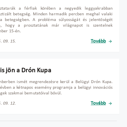
ztatarák a férfiak körében a negyedik leggyakrabban
sztizált betegség. Minden harmadik percben meghal valaki
a betegségben. A probléma súlyosságát és jelentőségét
a, hogy a prosztatának már világnapot is szentelnek
mber 15-én.
Tovább
. 09. 15.
 is jön a Drón Kupa
mberben ismét megrendezésre kerül a Belügyi Drón Kupa.
 évben a kétnapos esemény programja a belügyi innovációs
gek szakmai bemutatóival bővül.
Tovább
. 09. 12.