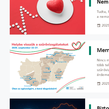
Nem 
Tudta, 
a nemze
2025
Merr
Nincs m
több te
szűrővi
érdemes
2025
Bizt