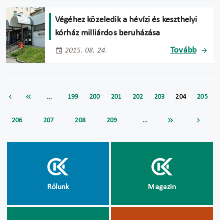
Végéhez közeledik a hévízi és keszthelyi
kórház milliárdos beruházása
Tovább
2015. 08. 24.
…
199
200
201
202
203
204
205
…
206
207
208
209
Rólunk
Magazin