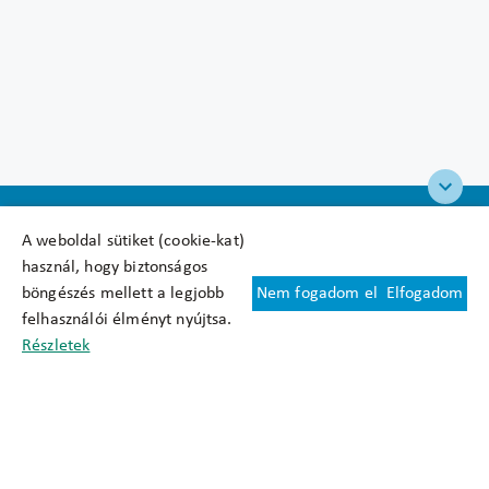
A weboldal sütiket (cookie-kat)
használ, hogy biztonságos
böngészés mellett a legjobb
Nem fogadom el
Elfogadom
Felhasználási feltételek
felhasználói élményt nyújtsa.
Cookie nyilatkozat
Részletek
Adatkezelési tájékoztató
Oldaltérkép
Közadatkereső