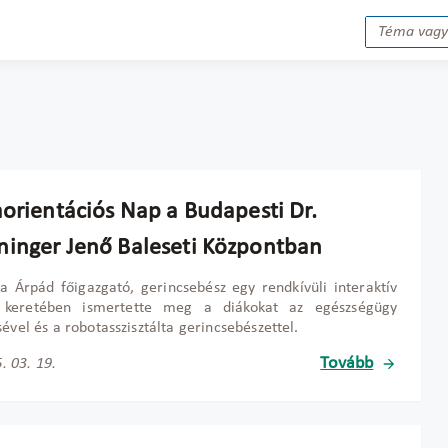
aorientációs Nap a Budapesti Dr.
inger Jenő Baleseti Központban
la Árpád főigazgató, gerincsebész egy rendkívüli interaktív
 keretében ismertette meg a diákokat az egészségügy
sével és a robotasszisztálta gerincsebészettel.
Tovább
. 03. 19.