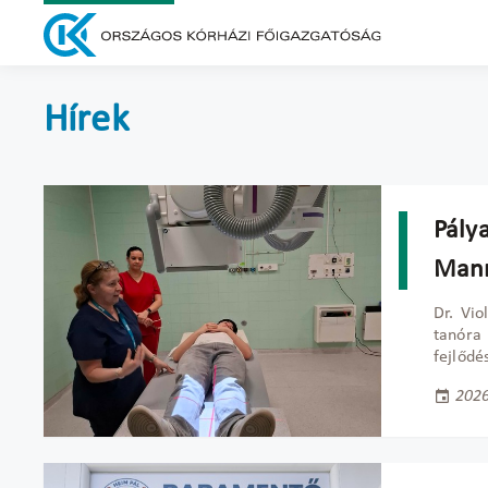
Hírek
Pály
Mann
Dr. Vio
tanóra
fejlődé
2026