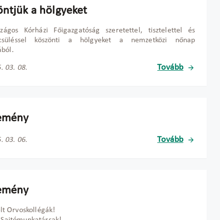
öntjük a hölgyeket
zágos Kórházi Főigazgatóság szeretettel, tisztelettel és
süléssel köszönti a hölgyeket a nemzetközi nőnap
ból.
Tovább
. 03. 08.
emény
Tovább
. 03. 06.
emény
elt Orvoskollégák!