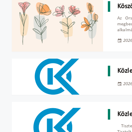
Kösz
Az Ors
megbec
alkalmá
2026
Közl
2026
Közl
Tiszt