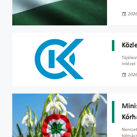
2026
Közl
Tájékoz
Intézet
2026
Minis
Kórh
Nemzet
tolmác