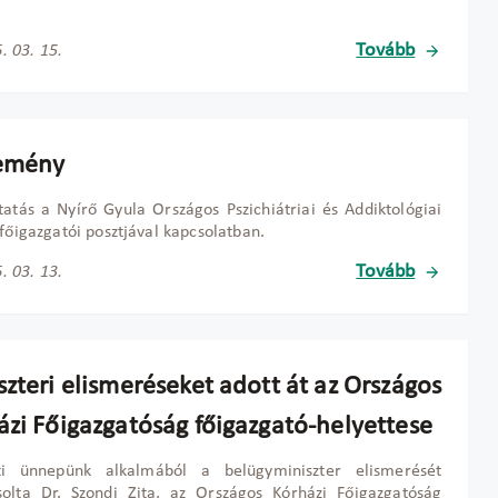
Tovább
. 03. 15.
emény
tatás a Nyírő Gyula Országos Pszichiátriai és Addiktológiai
 főigazgatói posztjával kapcsolatban.
Tovább
. 03. 13.
zteri elismeréseket adott át az Országos
ázi Főigazgatóság főigazgató-helyettese
i ünnepünk alkalmából a belügyminiszter elismerését
solta Dr. Szondi Zita, az Országos Kórházi Főigazgatóság