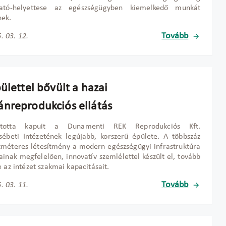
gató-helyettese az egészségügyben kiemelkedő munkát
nek.
Tovább
. 03. 12.
ülettel bővült a hazai
nreprodukciós ellátás
itotta kapuit a Dunamenti REK Reprodukciós Kft.
sébeti Intézetének legújabb, korszerű épülete. A többszáz
méteres létesítmény a modern egészségügyi infrastruktúra
ainak megfelelően, innovatív szemlélettel készült el, tovább
e az intézet szakmai kapacitásait.
Tovább
. 03. 11.