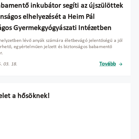
abamentő inkubátor segíti az újszülöttek
onságos elhelyezését a Heim Pál
ágos Gyermekgyógyászati Intézetben
shelyzetben lévő anyák számára életbevágó jelentőségű a jól
rhető, egyértelműen jelzett és biztonságos babamentő
r.
Tovább
. 03. 18.
telet a hősöknek!