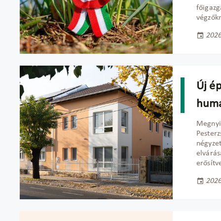
főigaz
végzők
2026
Új ép
humá
Megny
Pesterz
négyzet
elvárás
erősítv
2026