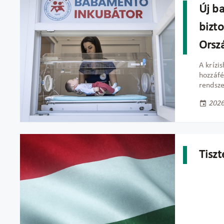
Új b
bizt
Orsz
A krízi
hozzáfé
rendsze
2026
Tisz