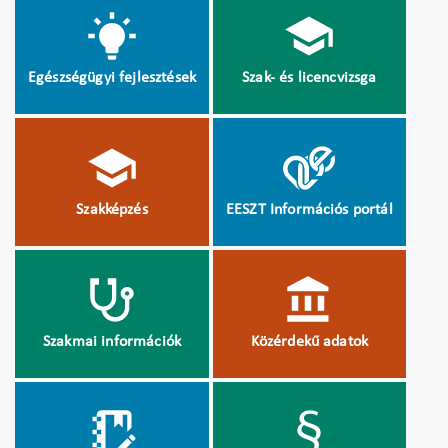
Egészségügyi fejlesztések
Szak- és licencvizsga
Szakképzés
EESZT Információs portál
Szakmai információk
Közérdekű adatok