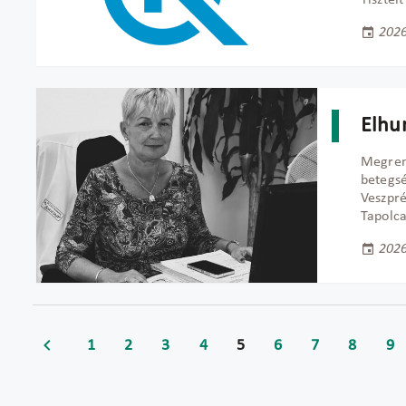
Tisztel
2026
Elhu
Megrend
betegsé
Veszpr
Tapolca
2026
1
2
3
4
5
6
7
8
9