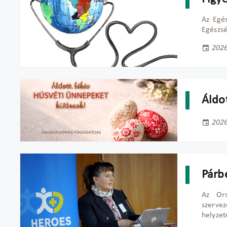
Az Egés
Egészsé
2026
Áldo
2026
Párb
Az Ors
szerve
helyzet