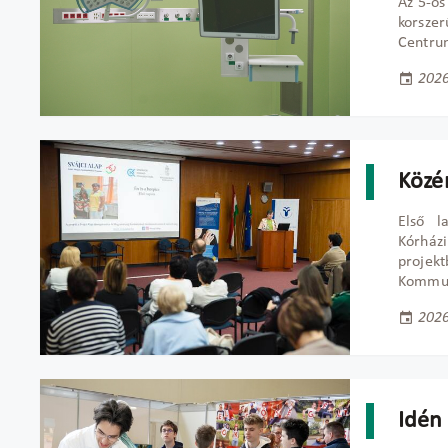
Az 5-ös
korsze
Centrum
2026
Közér
Első l
Kórházi
projek
Kommun
2026
Idén