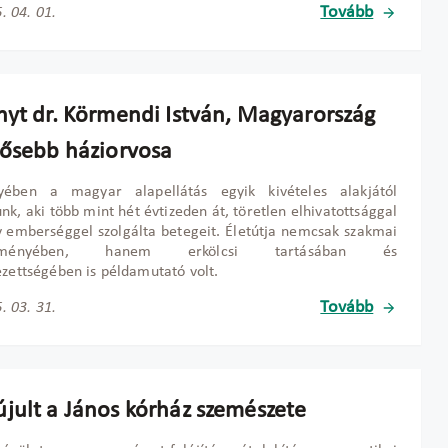
Tovább
. 04. 01.
nyt dr. Körmendi István, Magyarország
dősebb háziorvosa
yében a magyar alapellátás egyik kivételes alakjától
nk, aki több mint hét évtizeden át, töretlen elhivatottsággal
 emberséggel szolgálta betegeit. Életútja nemcsak szakmai
sítményében, hanem erkölcsi tartásában és
ezettségében is példamutató volt.
Tovább
. 03. 31.
jult a János kórház szemészete