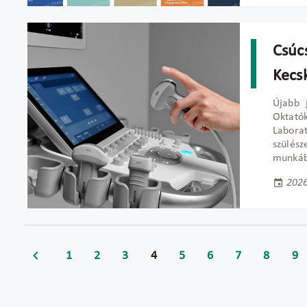
Csúc
Kecs
Újabb 
Oktató
Labora
szülész
munkáb
2026
1
2
3
4
5
6
7
8
9