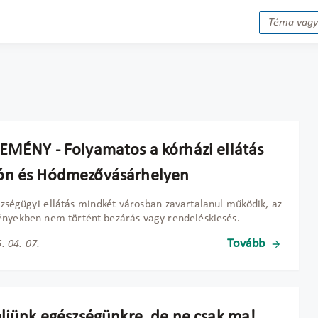
EMÉNY - Folyamatos a kórházi ellátás
n és Hódmezővásárhelyen
zségügyi ellátás mindkét városban zavartalanul működik, az
nyekben nem történt bezárás vagy rendeléskiesés.
Tovább
. 04. 07.
eljünk egészségünkre, de ne csak ma!