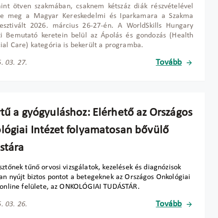
int ötven szakmában, csaknem kétszáz diák részvételével
te meg a Magyar Kereskedelmi és Iparkamara a Szakma
Fesztivált 2026. március 26-27-én. A WorldSkills Hungary
i Bemutató keretein belül az Ápolás és gondozás (Health
ial Care) kategória is bekerült a programba.
Tovább
. 03. 27.
ytű a gyógyuláshoz: Elérhető az Országos
lógiai Intézet folyamatosan bővülő
stára
sztőnek tűnő orvosi vizsgálatok, kezelések és diagnózisok
an nyújt biztos pontot a betegeknek az Országos Onkológiai
 online felülete, az ONKOLÓGIAI TUDÁSTÁR.
Tovább
. 03. 26.