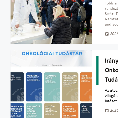
Több m
rendez
Sztár 
Nemzet
and Soc
2026
Irán
Onko
Tudá
Az útve
világáb
Intézet
2026