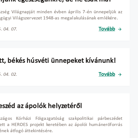
zség Világnapját minden évben április 7-én ünnepeljük az
gügyi Világszervezet 1948-as megalakulásának emlékére.
Tovább
. 04. 07.
tt, békés húsvéti ünnepeket kívánunk!
Tovább
. 04. 02.
eszéd az ápolók helyzetéről
zágos Kórházi Főigazgatóság szakpolitikai párbeszédet
zett a HEROES projekt keretében az ápolói humánerőforrás
ének átfogó áttekintésére.