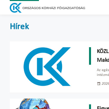
Hírek
KÖZL
Makó
Az egés
intézmé
2026
Figy