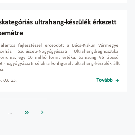
skategóriás ultrahang-készülék érkezett
kemétre
jelentős fejlesztéssel erősödött a Bács-Kiskun Vármegyei
kórház Szülészeti-Nőgyógyászati Ultrahangdiagnosztikai
tóriuma: egy 16 millió forint értékű, Samsung V6 típusú,
eti-nőgyógyászati célokra konfigurált ultrahang-készülék állt
a.
Tovább
. 03. 25.
…