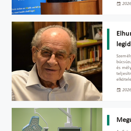
2026
Elhu
legi
Személ
búcsúzu
és mély
telje
elkötel
2026
Megú