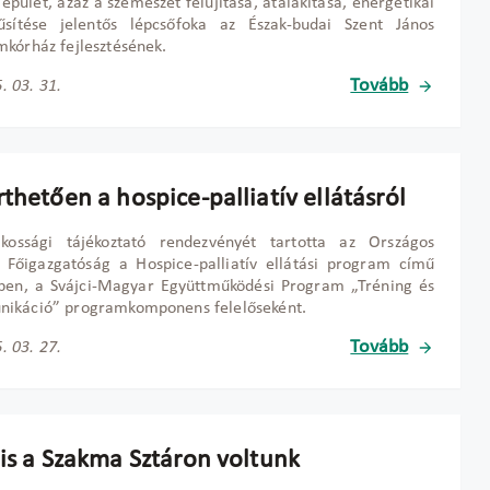
 épület, azaz a szemészet felújítása, átalakítása, energetikai
rűsítése jelentős lépcsőfoka az Észak-budai Szent János
kórház fejlesztésének.
Tovább
. 03. 31.
thetően a hospice-palliatív ellátásról
akossági tájékoztató rendezvényét tartotta az Országos
 Főigazgatóság a Hospice-palliatív ellátási program című
tben, a Svájci-Magyar Együttműködési Program „Tréning és
ikáció” programkomponens felelőseként.
Tovább
. 03. 27.
 is a Szakma Sztáron voltunk