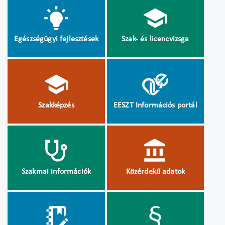
Egészségügyi fejlesztések
Szak- és licencvizsga
Szakképzés
EESZT Információs portál
Szakmai információk
Közérdekű adatok