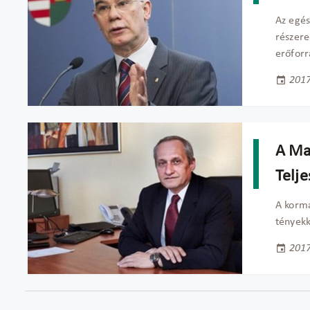
Az egés
részere
erőforr
2017
A Ma
Telj
A kormá
tényekk
2017