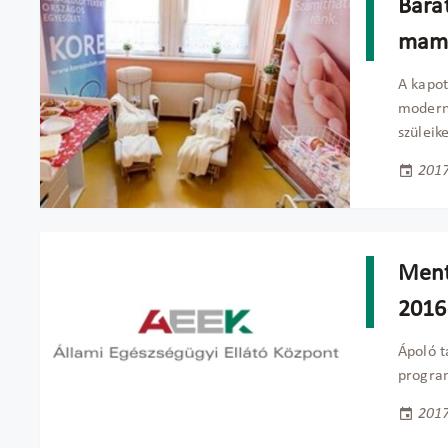
Bará
mamá
A kapot
modern
szüleik
2017
Ment
2016
Ápoló t
progra
2017