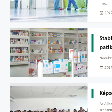
meg.
2017
Stabi
pati
Növeksz
2017
Képz
Az Álla
szeptem