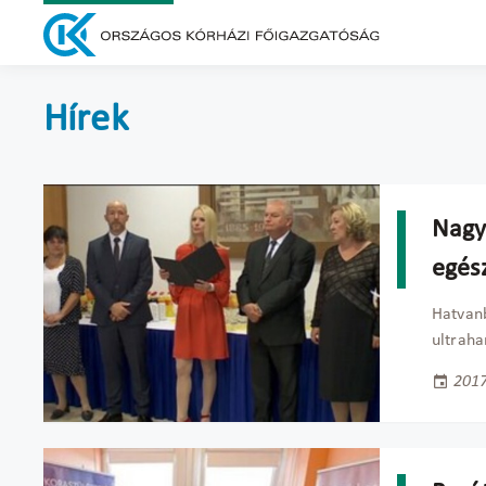
Hírek
Nagys
egés
Hatvanb
ultraha
2017