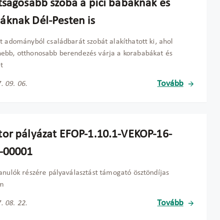
tságosabb szoba a pici babáknak és
knak Dél-Pesten is
t adományból családbarát szobát alakíthatott ki, ahol
ebb, otthonosabb berendezés várja a korababákat és
et
Tovább
. 09. 06.
or pályázat EFOP-1.10.1-VEKOP-16-
-00001
anulók részére pályaválasztást támogató ösztöndíjas
m
Tovább
. 08. 22.