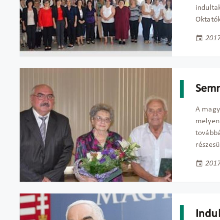
indulta
Oktató
2017
Semm
A magya
melyen 
továbbá
részesü
2017
Indu