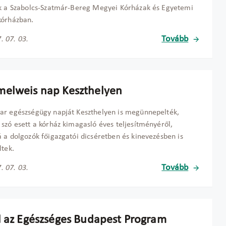
k a Szabolcs-Szatmár-Bereg Megyei Kórházak és Egyetemi
kórházban.
Tovább
. 07. 03.
elweis nap Keszthelyen
r egészségügy napját Keszthelyen is megünnepelték,
szó esett a kórház kimagasló éves teljesítményéről,
 a dolgozók főigazgatói dicséretben és kinevezésben is
ltek.
Tovább
. 07. 03.
l az Egészséges Budapest Program