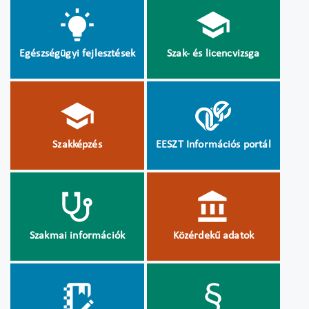
Egészségügyi fejlesztések
Szak- és licencvizsga
Szakképzés
EESZT Információs portál
Szakmai információk
Közérdekű adatok