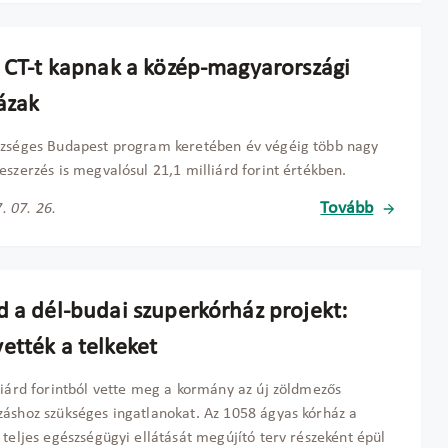
j CT-t kapnak a közép-magyarországi
ázak
szséges Budapest program keretében év végéig több nagy
eszerzés is megvalósul 21,1 milliárd forint értékben.
Tovább
. 07. 26.
d a dél-budai szuperkórház projekt:
ették a telkeket
liárd forintból vette meg a kormány az új zöldmezős
áshoz szükséges ingatlanokat. Az 1058 ágyas kórház a
 teljes egészségügyi ellátását megújító terv részeként épül