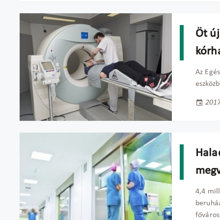
Öt ú
kórh
Az Egé
eszközb
2017
Hala
megv
4,4 mil
beruház
főváros