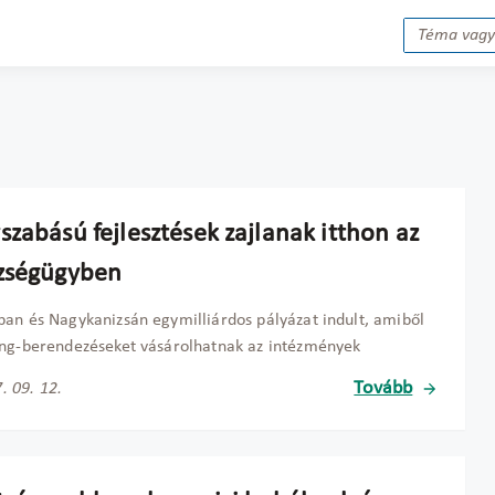
zabású fejlesztések zajlanak itthon az
zségügyben
an és Nagykanizsán egymilliárdos pályázat indult, amiből
ng-berendezéseket vásárolhatnak az intézmények
Tovább
. 09. 12.