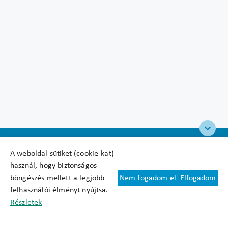
A weboldal sütiket (cookie-kat)
használ, hogy biztonságos
böngészés mellett a legjobb
Nem fogadom el
Elfogadom
Felhasználási feltételek
felhasználói élményt nyújtsa.
Cookie nyilatkozat
Részletek
Adatkezelési tájékoztató