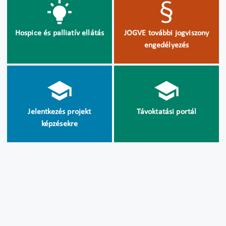
Hospice és palliatív ellátás
JOGVE további jogviszony
engedélyezés
Jelentkezés projekt
Távoktatási portál
képzésekre