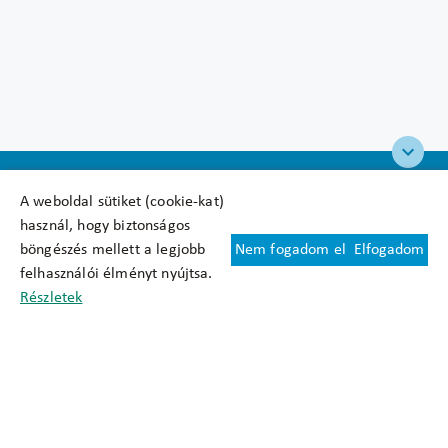
A weboldal sütiket (cookie-kat)
használ, hogy biztonságos
böngészés mellett a legjobb
Nem fogadom el
Elfogadom
Felhasználási feltételek
felhasználói élményt nyújtsa.
Cookie nyilatkozat
Részletek
Adatkezelési tájékoztató
Oldaltérkép
Közadatkereső