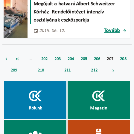
Megújult a hatvani Albert Schweitzer
Kórház- Rendelőintézet intenzív
osztályának eszközparkja
Tovább
2015. 06. 12.
…
202
203
204
205
206
207
208
209
210
211
212
Rólunk
Magazin