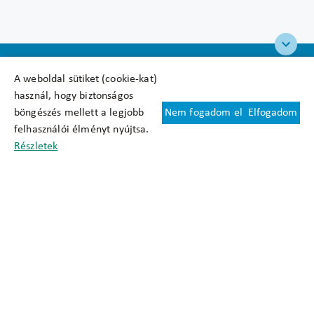
A weboldal sütiket (cookie-kat)
használ, hogy biztonságos
böngészés mellett a legjobb
Nem fogadom el
Elfogadom
Felhasználási feltételek
felhasználói élményt nyújtsa.
Cookie nyilatkozat
Részletek
Adatkezelési tájékoztató
Oldaltérkép
Közadatkereső
Akadálymentesítési nyilatkozat