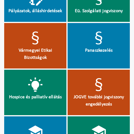
Pályázatok, álláshirdetések
Eü. Szolgálati jogviszony
Vármegyei Etikai
Panaszkezelés
Bizottságok
Hospice és palliatív ellátás
JOGVE további jogviszony
engedélyezés