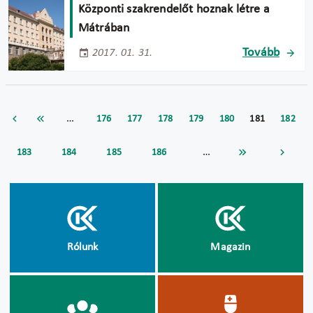
Központi szakrendelőt hoznak létre a
Mátrában
Tovább
2017. 01. 31.
…
176
177
178
179
180
181
182
…
183
184
185
186
Rólunk
Magazin