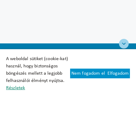
A weboldal sütiket (cookie-kat)
használ, hogy biztonságos
böngészés mellett a legjobb
Nem fogadom el
Elfogadom
Felhasználási feltételek
felhasználói élményt nyújtsa.
Cookie nyilatkozat
Részletek
Adatkezelési tájékoztató
Oldaltérkép
Közadatkereső