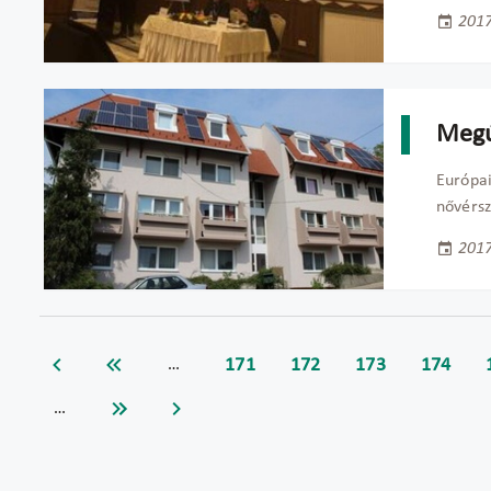
2017
Megú
Európai
nővérsz
2017
171
172
173
174
…
…