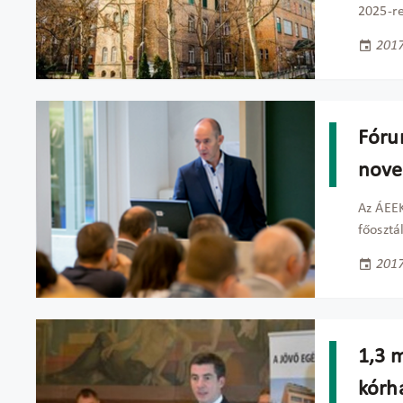
2025-re
2017
Fóru
nove
Az ÁEEK
főosztá
2017
1,3 m
kórh