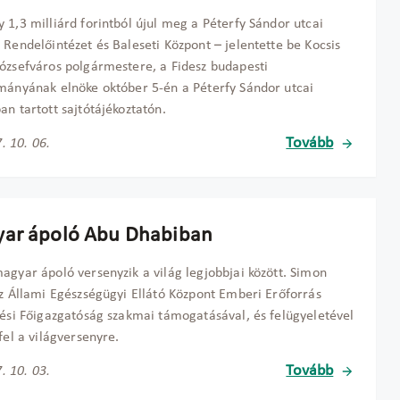
 1,3 milliárd forintból újul meg a Péterfy Sándor utcai
 Rendelőintézet és Baleseti Központ – jelentette be Kocsis
ózsefváros polgármestere, a Fidesz budapesti
mányának elnöke október 5-én a Péterfy Sándor utcai
an tartott sajtótájékoztatón.
Tovább
. 10. 06.
ar ápoló Abu Dhabiban
agyar ápoló versenyzik a világ legjobbjai között. Simon
az Állami Egészségügyi Ellátó Központ Emberi Erőforrás
tési Főigazgatóság szakmai támogatásával, és felügyeletével
 fel a világversenyre.
Tovább
. 10. 03.