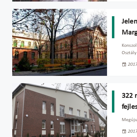
Jelen
Marg
Konszol
Osztály
2017
322 m
fejle
Megújul
2017