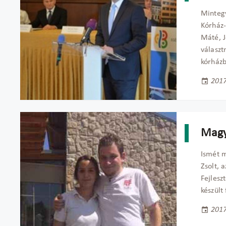
Mintegy
Kórház-
Máté, J
választ
kórházb
2017
Magy
Ismét m
Zsolt, 
Fejlesz
készült
2017