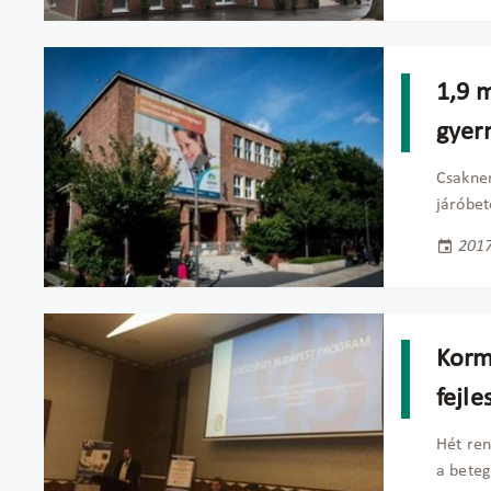
1,9 m
gyer
Csaknem
járóbet
2017
Korm
fejle
Hét ren
a beteg