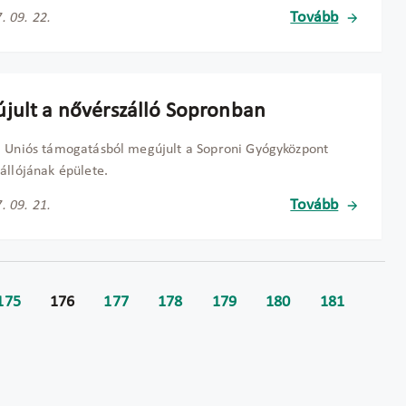
Tovább
. 09. 22.
jult a nővérszálló Sopronban
 Uniós támogatásból megújult a Soproni Gyógyközpont
állójának épülete.
Tovább
. 09. 21.
175
176
177
178
179
180
181