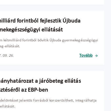
illiárd forintból fejlesztik Újbuda
mekegészségügyi ellátását
 kétmilliárd forintból bővítik Újbuda gyermekegészségügyi
eg-ellátását.
Tovább
. 09. 26.
ányhatározat a járóbeteg ellátás
sztéséről az EBP-ben
delőintézet jelentős forrásból korszerűsítheti, integrálhatja
ellátását.