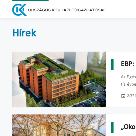
Hírek
EBP: 
Az Egé
tíz évb
2017
„Oko