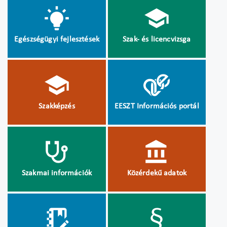
Egészségügyi fejlesztések
Szak- és licencvizsga
Szakképzés
EESZT Információs portál
Szakmai információk
Közérdekű adatok