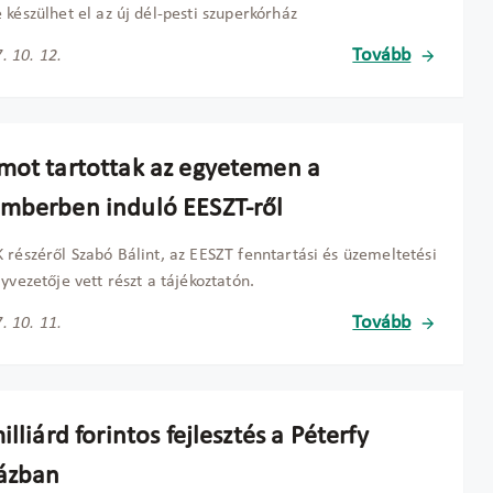
 készülhet el az új dél-pesti szuperkórház
Tovább
. 10. 12.
mot tartottak az egyetemen a
mberben induló EESZT-ről
 részéről Szabó Bálint, az EESZT fenntartási és üzemeltetési
lyvezetője vett részt a tájékoztatón.
Tovább
. 10. 11.
illiárd forintos fejlesztés a Péterfy
ázban