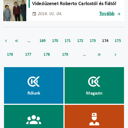
Videóüzenet Roberto Carlostól és fiától
Tovább
2018. 01. 04.
…
169
170
171
172
173
174
175
…
176
177
178
179
Rólunk
Magazin