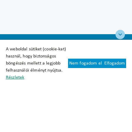
A weboldal sütiket (cookie-kat)
használ, hogy biztonságos
böngészés mellett a legjobb
Nem fogadom el
Elfogadom
Felhasználási feltételek
felhasználói élményt nyújtsa.
Cookie nyilatkozat
Részletek
Adatkezelési tájékoztató
Oldaltérkép
Közadatkereső