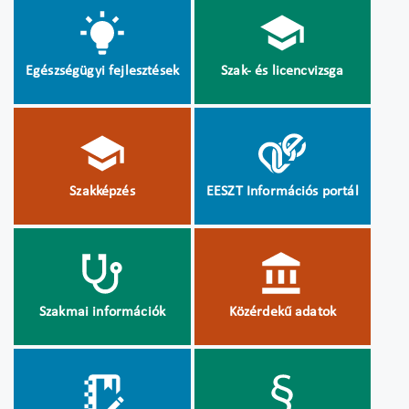
Egészségügyi fejlesztések
Szak- és licencvizsga
Szakképzés
EESZT Információs portál
Szakmai információk
Közérdekű adatok