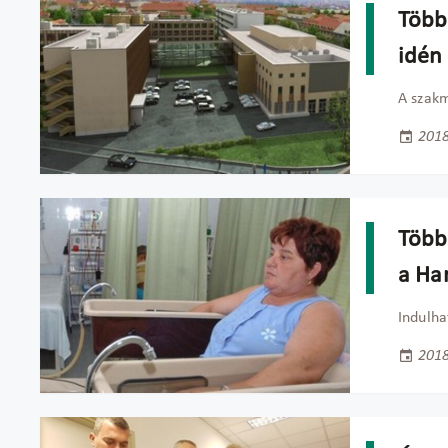
Több 
idén
A szakm
2018
Több
a Ha
Indulha
2018