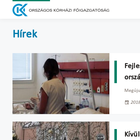
Hírek
Fejle
orsz
Megújul
2018
Kívü