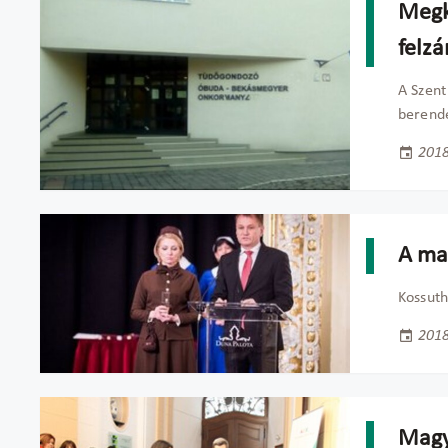
Megk
felzá
A Szent
berende
2018
A ma
Kossuth
2018
Magy