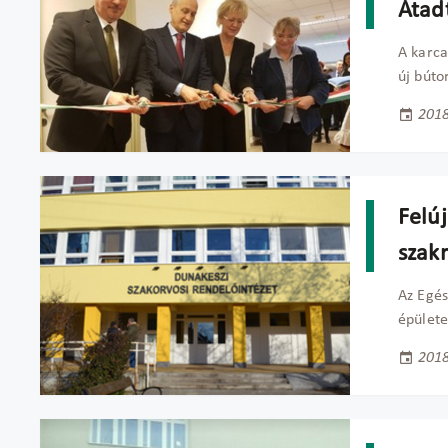
Átad
A karca
új búto
2018
Felúj
szak
Az Egés
épülete
2018