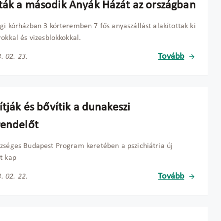
ták a második Anyák Házát az országban
gi kórházban 3 kórteremben 7 fős anyaszállást alakítottak ki
rokkal és vizesblokkokkal.
Tovább
. 02. 23.
ítják és bővítik a dunakeszi
rendelőt
zséges Budapest Program keretében a pszichiátria új
t kap
Tovább
. 02. 22.