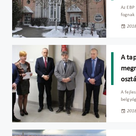
Az EBP 
fognak 
2018
A ta
megn
osztá
A fejle
belgyóg
2018