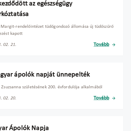
ezdődött az egészségügy
rkóztatása
 Margit-rendelőintézet tüdőgondozó állomása új tüdőszűrő
zést kapott
Tovább
. 02. 21.
gyar ápolók napját ünnepelték
 Zsuzsanna születésének 200. évfordulója alkalmából
Tovább
. 02. 20.
ar Ápolók Napja