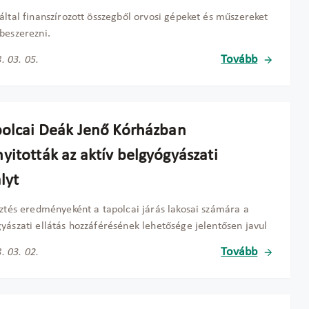
által finanszírozott összegből orvosi gépeket és műszereket
beszerezni.
Tovább
. 03. 05.
polcai Deák Jenő Kórházban
yitották az aktív belgyógyászati
lyt
sztés eredményeként a tapolcai járás lakosai számára a
yászati ellátás hozzáférésének lehetősége jelentősen javul
Tovább
. 03. 02.