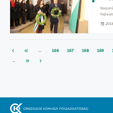
Koszorú
Fejlesz
2018
166
167
168
169
…
…