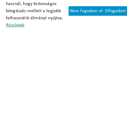
használ, hogy biztonságos
böngészés mellett a legjobb
Nem fogadom el
Elfogadom
Felhasználási feltételek
felhasználói élményt nyújtsa.
Cookie nyilatkozat
Részletek
Adatkezelési tájékoztató
Oldaltérkép
Közadatkereső
Akadálymentesítési nyilatkozat
Impresszum
okfo@okfo.gov.hu
+361 356 1522