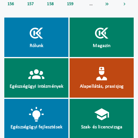
…
156
157
158
159
Rólunk
Magazin
Egészségügyi intézmények
Alapellátás, praxisjog
Egészségügyi fejlesztések
Szak- és licencvizsga