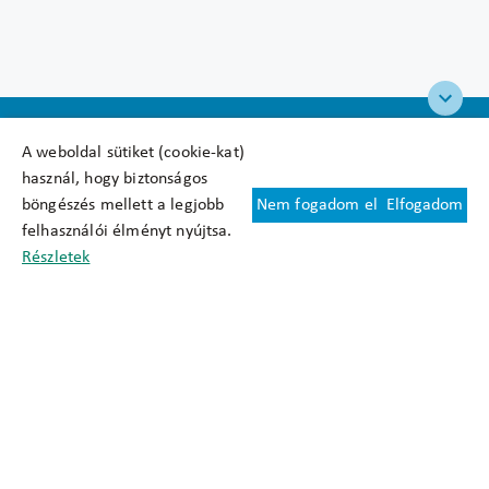
A weboldal sütiket (cookie-kat)
használ, hogy biztonságos
böngészés mellett a legjobb
Nem fogadom el
Elfogadom
Felhasználási feltételek
felhasználói élményt nyújtsa.
Cookie nyilatkozat
Részletek
Adatkezelési tájékoztató
Oldaltérkép
Közadatkereső
Akadálymentesítési nyilatkozat