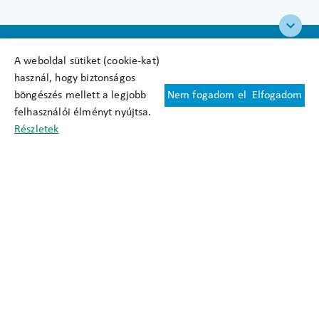
A weboldal sütiket (cookie-kat)
használ, hogy biztonságos
böngészés mellett a legjobb
Nem fogadom el
Elfogadom
Felhasználási feltételek
felhasználói élményt nyújtsa.
Cookie nyilatkozat
Részletek
Adatkezelési tájékoztató
Oldaltérkép
Közadatkereső
Akadálymentesítési nyilatkozat
Impresszum