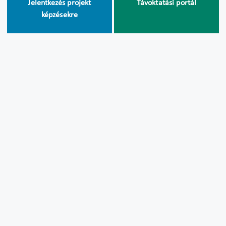
Jelentkezés projekt
Távoktatási portál
képzésekre