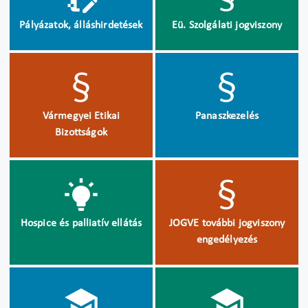
Pályázatok, álláshirdetések
Eü. Szolgálati jogviszony
Vármegyei Etikai
Panaszkezelés
Bizottságok
Hospice és palliatív ellátás
JOGVE további jogviszony
engedélyezés