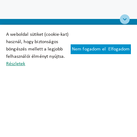
A weboldal sütiket (cookie-kat)
használ, hogy biztonságos
böngészés mellett a legjobb
Nem fogadom el
Elfogadom
Felhasználási feltételek
felhasználói élményt nyújtsa.
Cookie nyilatkozat
Részletek
Adatkezelési tájékoztató
Oldaltérkép
Közadatkereső
Akadálymentesítési nyilatkozat