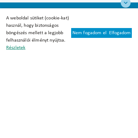
A weboldal sütiket (cookie-kat)
használ, hogy biztonságos
böngészés mellett a legjobb
Nem fogadom el
Elfogadom
Felhasználási feltételek
felhasználói élményt nyújtsa.
Cookie nyilatkozat
Részletek
Adatkezelési tájékoztató
Oldaltérkép
Közadatkereső
Akadálymentesítési nyilatkozat
Impresszum
okfo@okfo.gov.hu