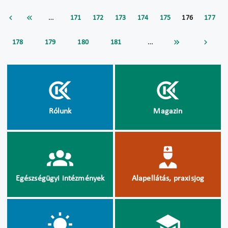
…
171
172
173
174
175
176
177
…
178
179
180
181
Rólunk
Magazin
Egészségügyi intézmények
Alapellátás, praxisjog