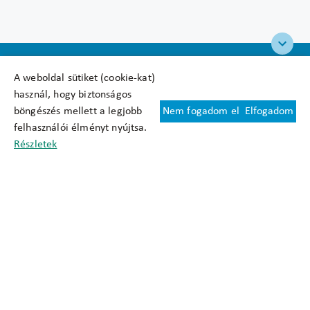
A weboldal sütiket (cookie-kat)
használ, hogy biztonságos
böngészés mellett a legjobb
Nem fogadom el
Elfogadom
Felhasználási feltételek
felhasználói élményt nyújtsa.
Cookie nyilatkozat
Részletek
Adatkezelési tájékoztató
Oldaltérkép
Közadatkereső
Akadálymentesítési nyilatkozat