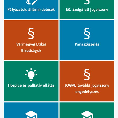
Pályázatok, álláshirdetések
Eü. Szolgálati jogviszony
Vármegyei Etikai
Panaszkezelés
Bizottságok
Hospice és palliatív ellátás
JOGVE további jogviszony
engedélyezés