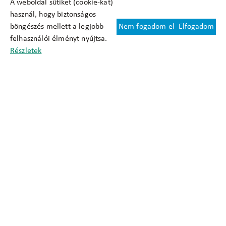
A weboldal sütiket (cookie-kat)
használ, hogy biztonságos
böngészés mellett a legjobb
Nem fogadom el
Elfogadom
Felhasználási feltételek
felhasználói élményt nyújtsa.
Cookie nyilatkozat
Részletek
Adatkezelési tájékoztató
Oldaltérkép
Közadatkereső
Akadálymentesítési nyilatkozat
Impresszum
okfo@okfo.gov.hu
+361 356 1522