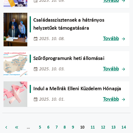
Tovább
2025. 10. 09.
Családasszisztensek a hátrányos
helyzetűek támogatására
Tovább
2025. 10. 08.
Szűrőprogramunk heti állomásai
Tovább
2025. 10. 03.
Indul a Mellrák Elleni Küzdelem Hónapja
Tovább
2025. 10. 01.
…
5
6
7
8
9
10
11
12
13
14