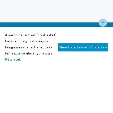
A weboldal sütiket (cookie-kat)
használ, hogy biztonságos
böngészés mellett a legjobb
Nem fogadom el
Elfogadom
Felhasználási feltételek
felhasználói élményt nyújtsa.
Cookie nyilatkozat
Részletek
Adatkezelési tájékoztató
Oldaltérkép
Közadatkereső
Akadálymentesítési nyilatkozat