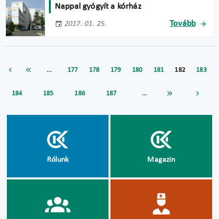
Nappal gyógyít a kórház
Tovább
2017. 01. 25.
…
177
178
179
180
181
182
183
…
184
185
186
187
Rólunk
Magazin