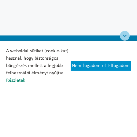
A weboldal sütiket (cookie-kat)
használ, hogy biztonságos
böngészés mellett a legjobb
Nem fogadom el
Elfogadom
Felhasználási feltételek
felhasználói élményt nyújtsa.
Cookie nyilatkozat
Részletek
Adatkezelési tájékoztató
Oldaltérkép
Közadatkereső