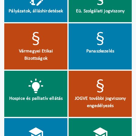
Pályázatok, álláshirdetések
Eü. Szolgálati jogviszony
Vármegyei Etikai
Panaszkezelés
Bizottságok
Hospice és palliatív ellátás
JOGVE további jogviszony
engedélyezés