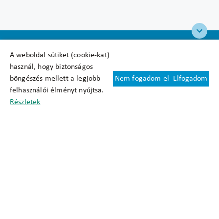
A weboldal sütiket (cookie-kat)
használ, hogy biztonságos
böngészés mellett a legjobb
Nem fogadom el
Elfogadom
Felhasználási feltételek
felhasználói élményt nyújtsa.
Cookie nyilatkozat
Részletek
Adatkezelési tájékoztató
Oldaltérkép
Közadatkereső
Akadálymentesítési nyilatkozat