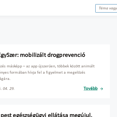
EgySzer: mobilizált drogprevenció
és másképp – az app újszerűen, többek között animált
nyes formában hívja fel a figyelmet a megelőzés
ágára.
Tovább
. 04. 29.
pest egészségügyi ellátása megújul,