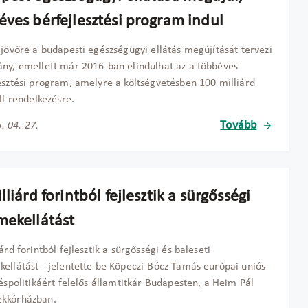
éves bérfejlesztési program indul
 jövőre a budapesti egészségügyi ellátás megújítását tervezi
ny, emellett már 2016-ban elindulhat az a többéves
esztési program, amelyre a költségvetésben 100 milliárd
áll rendelkezésre.
Tovább
. 04. 27.
lliárd forintból fejlesztik a sürgősségi
mekellátást
árd forintból fejlesztik a sürgősségi és baleseti
ellátást - jelentette be Köpeczi-Bócz Tamás európai uniós
téspolitikáért felelős államtitkár Budapesten, a Heim Pál
kkórházban.