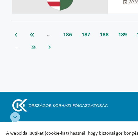
2016
186
187
188
189
…
…
Akadálymentesítési nyilatkozat
A weboldal sütiket (cookie-kat) használ, hogy biztonságos böngés