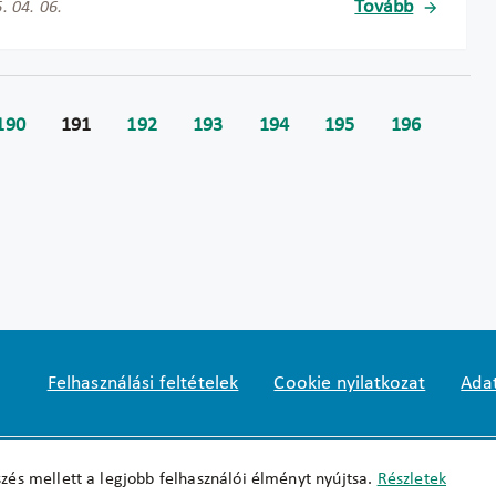
Tovább
. 04. 06.
190
191
192
193
194
195
196
Felhasználási feltételek
Cookie nyilatkozat
Adat
Impresszum
okfo@okfo.gov.hu
+361 356 152
zés mellett a legjobb felhasználói élményt nyújtsa.
Részletek