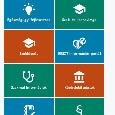
Egészségügyi fejlesztések
Szak- és licencvizsga
Szakképzés
EESZT Információs portál
Szakmai információk
Közérdekű adatok