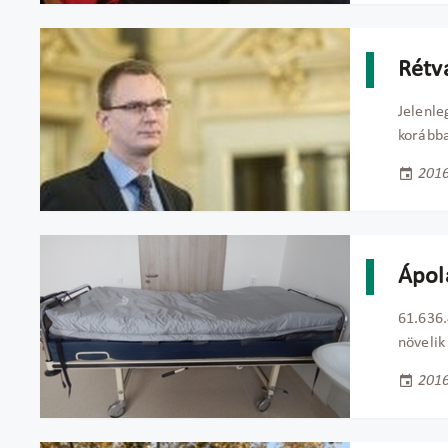
Rétvá
Jelenle
korábba
2016
Ápolá
61.636.
növelik
2016