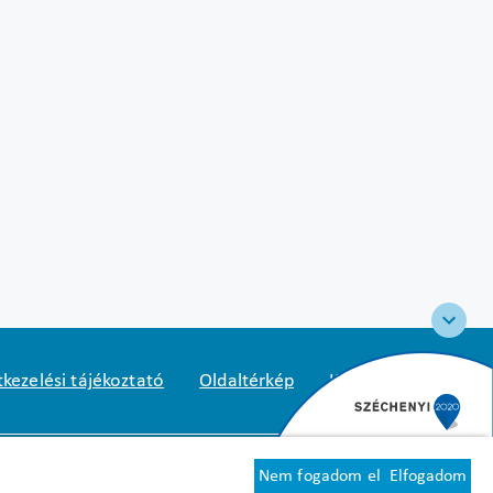
kezelési tájékoztató
Oldaltérkép
Közadatkereső
2
1125 Budapest, Diós árok 3.
Nem fogadom el
Elfogadom