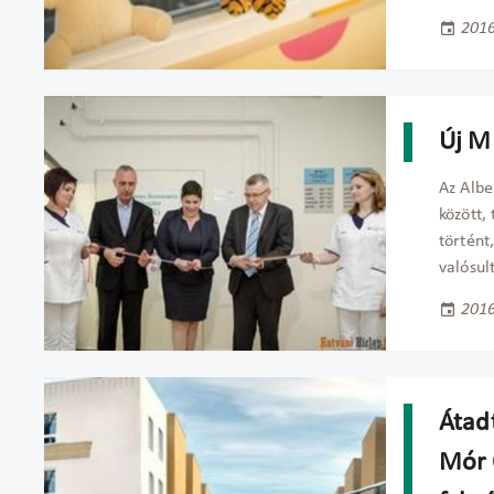
2016
Új M
Az Albe
között,
történt
valósul
2016
Átad
Mór 