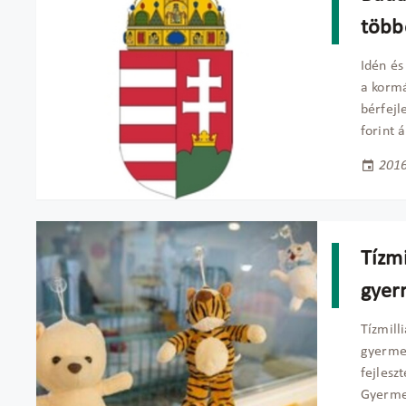
több
Idén és
a kormá
bérfejl
forint 
2016
Tízmi
gyer
Tízmilli
gyermek
fejlesz
Gyerme