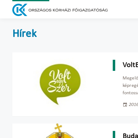
Hírek
Volt
Megelőz
képregé
fontoss
2016
Buda