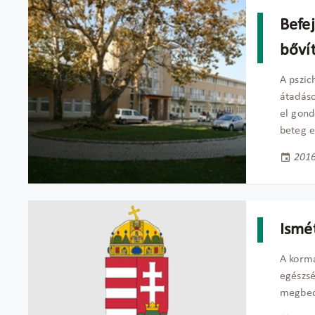
Befe
bőví
A pszic
átadáso
el gond
beteg 
2016
Ismé
A kormá
egészs
megbecs