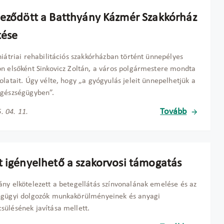
jeződött a Batthyány Kázmér Szakkórház
tése
hiátriai rehabilitációs szakkórházban történt ünnepélyes
n elsőként Sinkovicz Zoltán, a város polgármestere mondta
olatait. Úgy vélte, hogy „a gyógyulás jeleit ünnepelhetjük a
egészségügyben”.
Tovább
. 04. 11.
t igényelhető a szakorvosi támogatás
ny elkötelezett a betegellátás színvonalának emelése és az
égügyi dolgozók munkakörülményeinek és anyagi
ülésének javítása mellett.