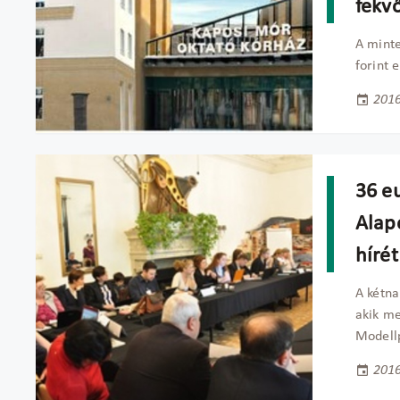
fekv
A minte
forint 
2016
36 eu
Alap
hírét
A kétna
akik me
Modell
2016