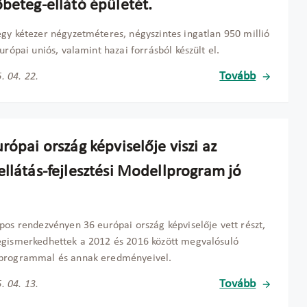
őbeteg-ellátó épületét.
gy kétezer négyzetméteres, négyszintes ingatlan 950 millió
európai uniós, valamint hazai forrásból készült el.
Tovább
. 04. 22.
rópai ország képviselője viszi az
ellátás-fejlesztési Modellprogram jó
pos rendezvényen 36 európai ország képviselője vett részt,
gismerkedhettek a 2012 és 2016 között megvalósuló
programmal és annak eredményeivel.
Tovább
. 04. 13.