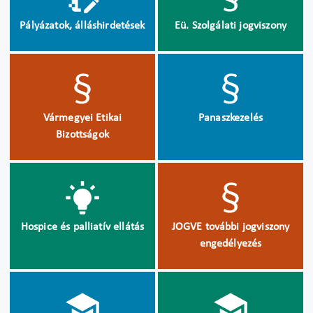
Pályázatok, álláshirdetések
Eü. Szolgálati jogviszony
Vármegyei Etikai
Panaszkezelés
Bizottságok
Hospice és palliatív ellátás
JOGVE további jogviszony
engedélyezés