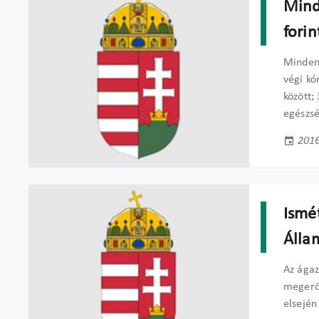
Mind
forin
Minden 
végi kó
között;
egészsé
2016
Ismé
Álla
Az ágaz
megerős
elsején