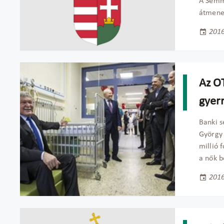
A Semme
átmenet
2016
Az O
gyer
Banki s
György 
millió 
a nők b
2016