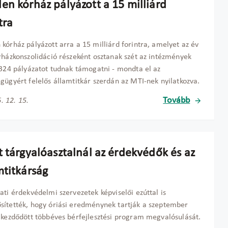
en kórház pályázott a 15 milliárd
tra
kórház pályázott arra a 15 milliárd forintra, amelyet az év
rházkonszolidáció részeként osztanak szét az intézmények
 324 pályázatot tudnak támogatni - mondta el az
gügyért felelős államtitkár szerdán az MTI-nek nyilatkozva.
Tovább
. 12. 15.
t tárgyalóasztalnál az érdekvédők és az
mtitkárság
ati érdekvédelmi szervezetek képviselői ezúttal is
ítették, hogy óriási eredménynek tartják a szeptember
 kezdődött többéves bérfejlesztési program megvalósulását.