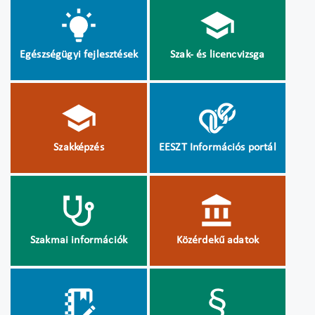
Egészségügyi fejlesztések
Szak- és licencvizsga
Szakképzés
EESZT Információs portál
Szakmai információk
Közérdekű adatok