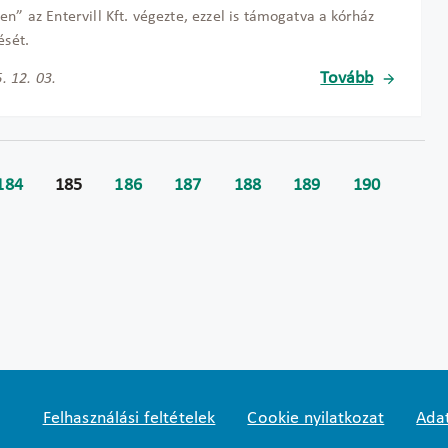
en” az Entervill Kft. végezte, ezzel is támogatva a kórház
ését.
Tovább
. 12. 03.
184
185
186
187
188
189
190
Felhasználási feltételek
Cookie nyilatkozat
Adat