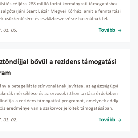
űsítés céljára 288 millió forint kormányzati támogatáshoz
a salgótarjáni Szent Lázár Megyei Kórház, amit a fenntartási
ek csökkentésére és eszközbeszerzésre használnak fel.
Tovább
. 01. 05.
ztöndíjjal bővül a rezidens támogatási
ram
ny a betegellátás színvonalának javítása, az egészségügyi
akmák mérséklése és az orvosok itthon tartása érdekében
lindítja a rezidens támogatási programot, amelynek eddig
ntős eredménye van a szakorvos jelöltek támogatásában.
Tovább
. 01. 02.