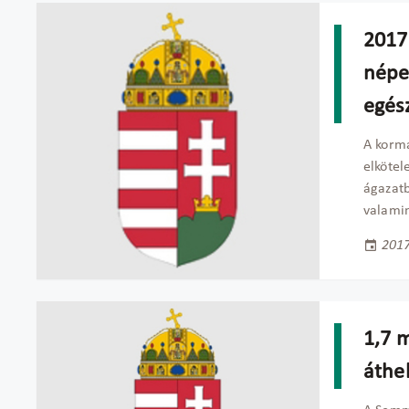
2017 
népe
egés
A kormá
elkötel
ágazatb
valamin
2017
1,7 m
áthe