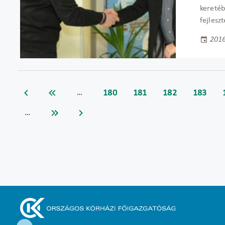
keretéb
fejleszt
2016
180
181
182
183
…
…