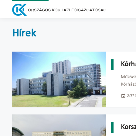
Hírek
Kórh
Működés
Kórház
2017
Kors