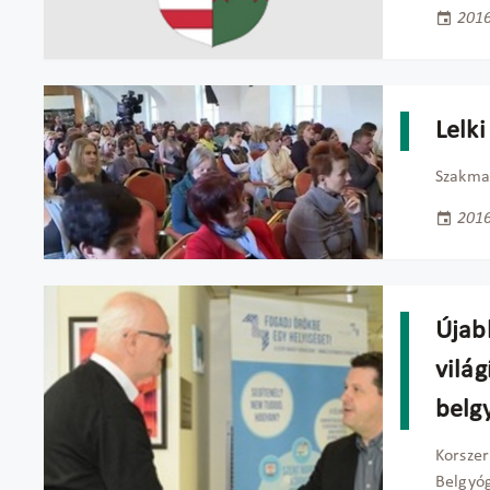
2016
Lelk
Szakmai
2016
Újab
világ
belg
Korszer
Belgyóg