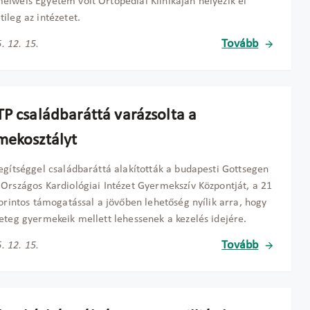
lweis Egyetem volt Ortopédiai Klinikáján helyezik el
ileg az intézetet.
Tovább
. 12. 15.
TP családbaráttá varázsolta a
mekosztályt
egítséggel családbaráttá alakították a budapesti Gottsegen
Országos Kardiológiai Intézet Gyermekszív Központját, a 21
forintos támogatással a jövőben lehetőség nyílik arra, hogy
eteg gyermekeik mellett lehessenek a kezelés idejére.
Tovább
. 12. 15.