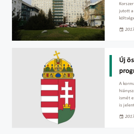
Korszer
jutott 
költség
2017
Új ös
prog
A kormá
hiánysz
ismét e
is jele
2017