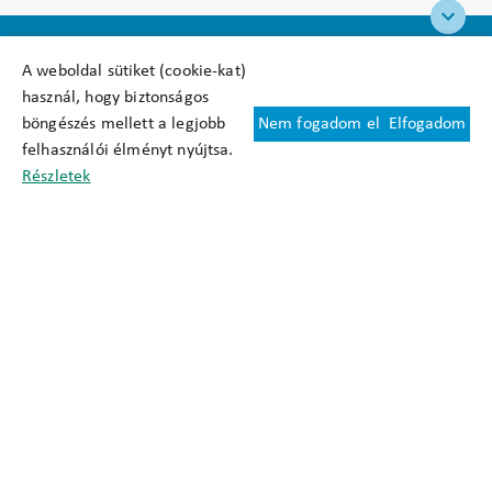
A weboldal sütiket (cookie-kat)
használ, hogy biztonságos
böngészés mellett a legjobb
Nem fogadom el
Elfogadom
Felhasználási feltételek
felhasználói élményt nyújtsa.
Cookie nyilatkozat
Részletek
Adatkezelési tájékoztató
Oldaltérkép
Közadatkereső
Akadálymentesítési nyilatkozat
Impresszum