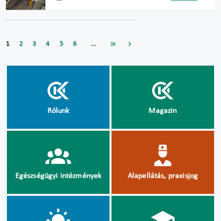
…
1
2
3
4
5
6
Rólunk
Magazin
Egészségügyi intézmények
Alapellátás, praxisjog