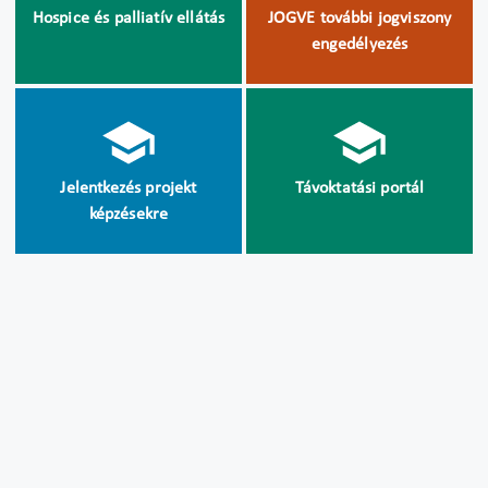
Hospice és palliatív ellátás
JOGVE további jogviszony
engedélyezés
Jelentkezés projekt
Távoktatási portál
képzésekre