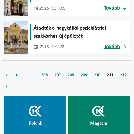
Tovább
2015. 03. 02.
Átadták a nagykállói pszichiátriai
szakkórház új épületét
Tovább
2015. 03. 02.
…
206
207
208
209
210
211
212
Rólunk
Magazin