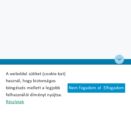
A weboldal sütiket (cookie-kat)
használ, hogy biztonságos
böngészés mellett a legjobb
Nem fogadom el
Elfogadom
Felhasználási feltételek
felhasználói élményt nyújtsa.
Cookie nyilatkozat
Részletek
Adatkezelési tájékoztató
Oldaltérkép