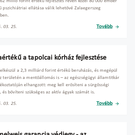
62 millió forint értékű fejlesztés révén közel 80 000 ember
ű pszichiátriai ellátása válik lehetővé Zalaegerszeg
ében.
Tovább
. 03. 25.
értékű a tapolcai kórház fejlesztése
elkészül a 2,3 milliárd forint értékű beruházás, és megépül
z területén a mentőállomás is – az egészségügyi államtitkár
jékoztatóján elhangzott: meg kell erősíteni a sürgősségi
t, és bővíteni szükséges az aktív ágyak számát is.
Tovább
. 03. 25.
elweis garancia védjegy - az