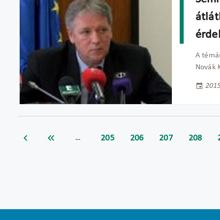
átlá
érde
A témár
Novák K
2015
205
206
207
208
…