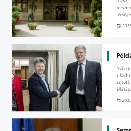
A 283,1
korszer
térség
2015
Példa
Nyárra 
a kórhá
sajtótá
ellátás
2015
Semm