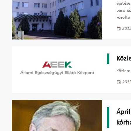
építése
beruház
közölte
2015
Közl
Közlem
2015
Ápri
kórh