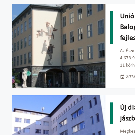
Unió
Balog
fejle
Az Ész
4.673.9
11 kórh
2015
Új d
jász
Megkezd