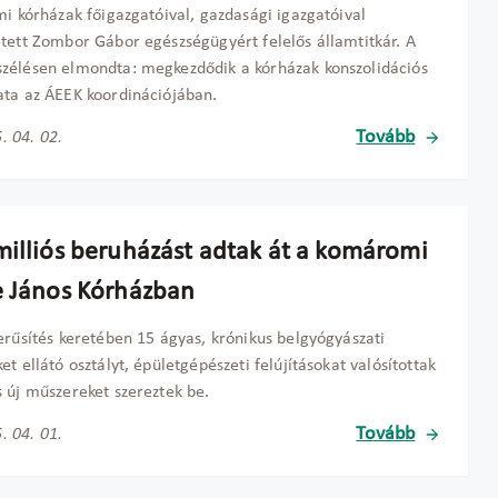
mi kórházak főigazgatóival, gazdasági igazgatóival
tett Zombor Gábor egészségügyért felelős államtitkár. A
élésen elmondta: megkezdődik a kórházak konszolidációs
ta az ÁEEK koordinációjában.
Tovább
. 04. 02.
milliós beruházást adtak át a komáromi
e János Kórházban
erűsítés keretében 15 ágyas, krónikus belgyógyászati
et ellátó osztályt, épületgépészeti felújításokat valósítottak
 új műszereket szereztek be.
Tovább
. 04. 01.