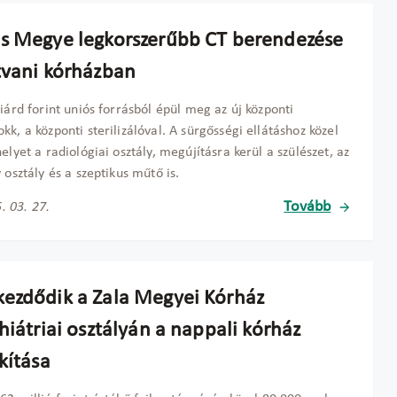
s Megye legkorszerűbb CT berendezése
tvani kórházban
liárd forint uniós forrásból épül meg az új központi
kk, a központi sterilizálóval. A sürgősségi ellátáshoz közel
helyet a radiológiai osztály, megújításra kerül a szülészet, az
v osztály és a szeptikus műtő is.
Tovább
. 03. 27.
ezdődik a Zala Megyei Kórház
hiátriai osztályán a nappali kórház
kítása