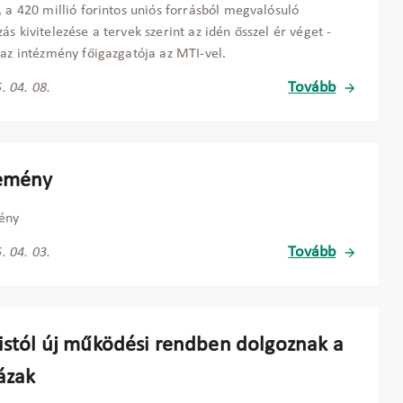
, a 420 millió forintos uniós forrásból megvalósuló
ás kivitelezése a tervek szerint az idén ősszel ér véget -
 az intézmény főigazgatója az MTI-vel.
Tovább
. 04. 08.
emény
ény
Tovább
. 04. 03.
listól új működési rendben dolgoznak a
ázak