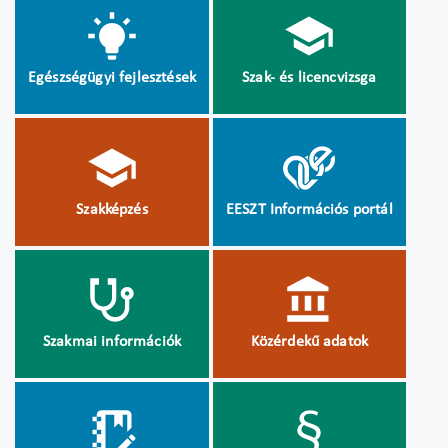
Egészségügyi fejlesztések
Szak- és licencvizsga
Szakképzés
EESZT Információs portál
Szakmai információk
Közérdekű adatok