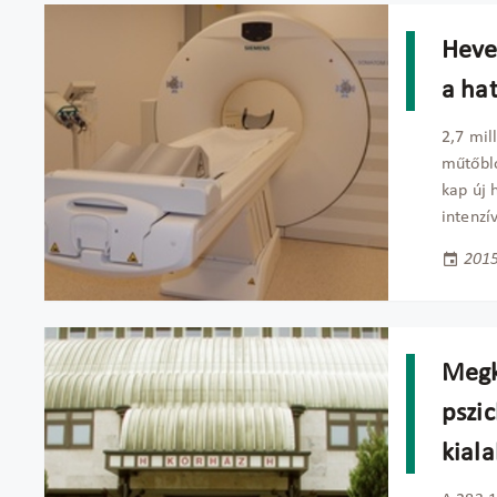
Heve
a ha
2,7 mil
műtőblo
kap új 
intenzí
2015
Megk
pszic
kiala