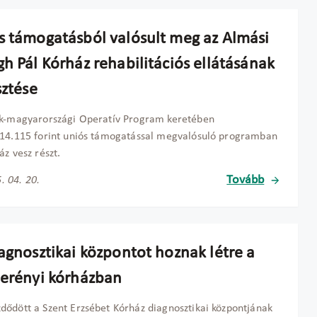
s támogatásból valósult meg az Almási
h Pál Kórház rehabilitációs ellátásának
sztése
ak-magyarországi Operatív Program keretében
14.115 forint uniós támogatással megvalósuló programban
áz vesz részt.
Tovább
. 04. 20.
iagnosztikai központot hoznak létre a
berényi kórházban
ődött a Szent Erzsébet Kórház diagnosztikai központjának