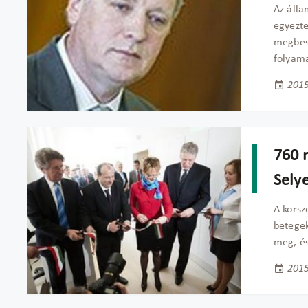
Az álla
egyezte
megbesz
folyama
2015
760 
Sely
A korsz
betegek
meg, és
2015