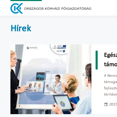
Hírek
Egés
támo
A Nemze
támogat
fejlesz
térítés
2015