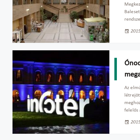
Megkezd
Baleset
rendsze
2015
Ónodi
mega
Az elmú
létrejö
meghoza
felelős 
2015