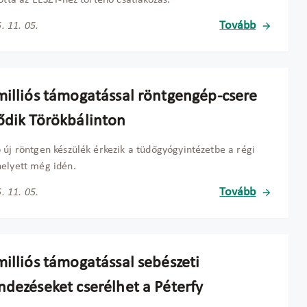
tottá az EESZT-hez történő csatlakozás.
Tovább
. 11. 05.
milliós támogatással röntgengép-csere
ődik Törökbálinton
 új röntgen készülék érkezik a tüdőgyógyintézetbe a régi
elyett még idén.
Tovább
. 11. 05.
milliós támogatással sebészeti
ndezéseket cserélhet a Péterfy