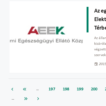
Az e
Elekt
Térb
Az áll
kizáról
végzett
szervek
2015
197
198
199
200
…
…