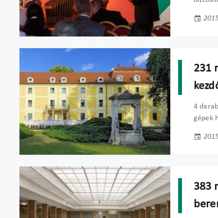
biztosí
2015
231 
kezd
4 darab
gépek h
2015
383 
bere