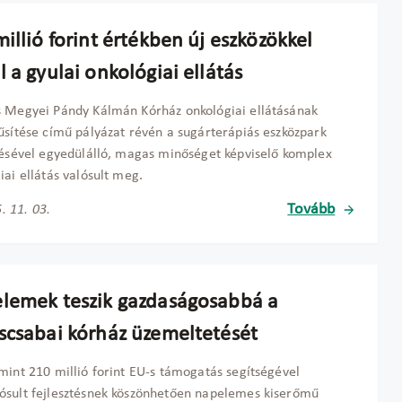
illió forint értékben új eszközökkel
 a gyulai onkológiai ellátás
 Megyei Pándy Kálmán Kórház onkológiai ellátásának
űsítése című pályázat révén a sugárterápiás eszközpark
tésével egyedülálló, magas minőséget képviselő komplex
iai ellátás valósult meg.
Tovább
. 11. 03.
lemek teszik gazdaságosabbá a
scsabai kórház üzemeltetését
mint 210 millió forint EU-s támogatás segítségével
sult fejlesztésnek köszönhetően napelemes kiserőmű