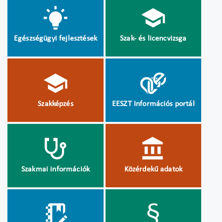
Egészségügyi fejlesztések
Szak- és licencvizsga
Szakképzés
EESZT Információs portál
Szakmai információk
Közérdekű adatok