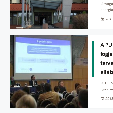
támogat
energia
2015
A PU
fogja
terv
ellá
2015. 
Egészsé
2015