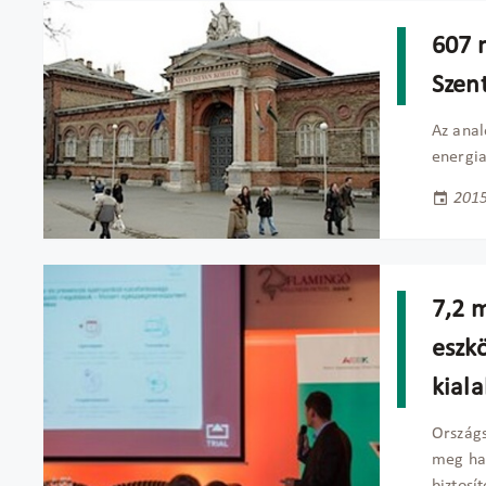
607 m
Szen
Az anal
energia
2015
7,2 m
eszkö
kial
Országs
meg haz