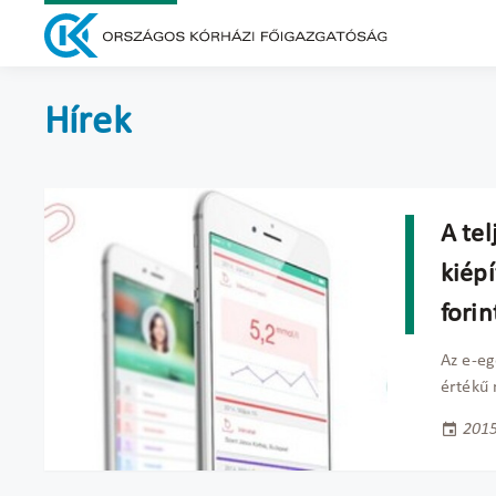
Hírek
A tel
kiépí
fori
Az e-eg
értékű 
2015