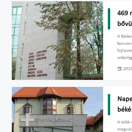
469 m
bővül
A Békés
korszer
fejlesz
onkológ
2015
Nape
béké
A több 
megvaló