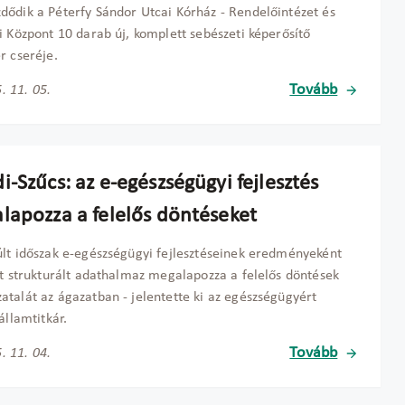
ődik a Péterfy Sándor Utcai Kórház - Rendelőintézet és
i Központ 10 darab új, komplett sebészeti képerősítő
r cseréje.
Tovább
. 11. 05.
-Szűcs: az e-egészségügyi fejlesztés
lapozza a felelős döntéseket
lt időszak e-egészségügyi fejlesztéseinek eredményeként
tt strukturált adathalmaz megalapozza a felelős döntések
talát az ágazatban - jelentette ki az egészségügyért
államtitkár.
Tovább
. 11. 04.