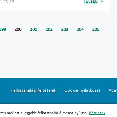
Tovább
. 11. 20.
199
200
201
202
203
204
205
Felhasználási feltételek
Cookie nyilatkozat
Adat
Impresszum
okfo@okfo.gov.hu
+361 356 152
zés mellett a legjobb felhasználói élményt nyújtsa.
Részletek