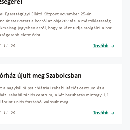
zségére!
mi Egészségügyi Ellátó Központ november 25-én
nciát szervezett a borról az objektivitás, a mértékletesség
akmaiság jegyében arról, hogy miként tudja szolgálni a bor
szségesebb életmódot.
Tovább
. 11. 26.
kórház újult meg Szabolcsban
lt a nagykállói pszichiátriai rehabilitációs centrum és a
házi rehabilitációs centrum, a két beruházás mintegy 1,1
d forint uniós forrásból valósult meg.
Tovább
. 11. 26.