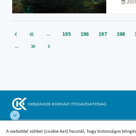
2015
195
196
197
198
…
…
Akadálymentesítési nyilatkozat
A weboldal sütiket (cookie-kat) használ, hogy biztonságos böngés