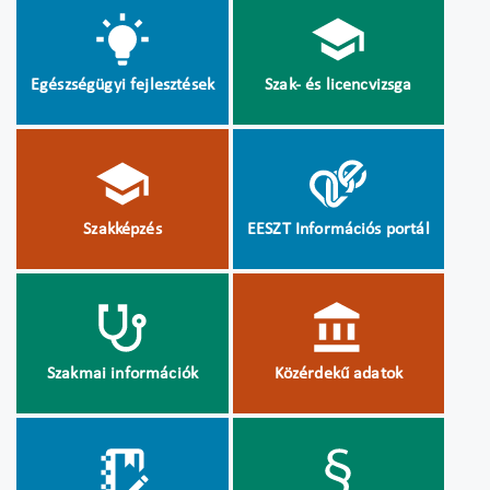
Egészségügyi fejlesztések
Szak- és licencvizsga
Szakképzés
EESZT Információs portál
Szakmai információk
Közérdekű adatok