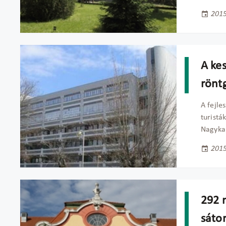
2015
A kes
rönt
A fejle
turistá
Nagykan
2015
292 m
sátor