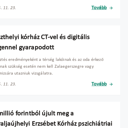
Tovább
. 11. 23.
zthelyi kórház CT-vel és digitális
gennel gyarapodott
sztés eredményeként a térség lakóinak és az oda érkező
knak szükség esetén nem kell Zalaegerszegre vagy
izsára utazniuk vizsgálatra.
Tovább
. 11. 23.
illió forintból újult meg a
aljaújhelyi Erzsébet Kórház pszichiátriai