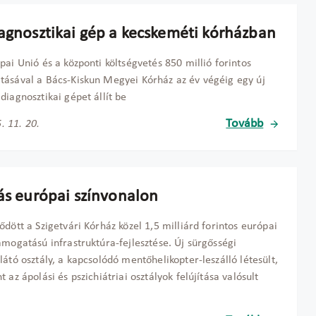
iagnosztikai gép a kecskeméti kórházban
pai Unió és a központi költségvetés 850 millió forintos
ásával a Bács-Kiskun Megyei Kórház az év végéig egy új
diagnosztikai gépet állít be
Tovább
. 11. 20.
tás európai színvonalon
ődött a Szigetvári Kórház közel 1,5 milliárd forintos európai
ámogatású infrastruktúra-fejlesztése. Új sürgősségi
látó osztály, a kapcsolódó mentőhelikopter-leszálló létesült,
t az ápolási és pszichiátriai osztályok felújítása valósult