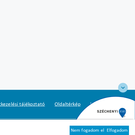
kezelési tájékoztató
Oldaltérkép
Közadatkereső
2
1125 Budapest, Diós árok 3.
Nem fogadom el
Elfogadom