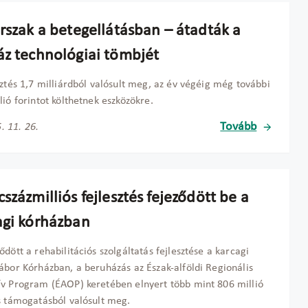
orszak a betegellátásban – átadták a
áz technológiai tömbjét
sztés 1,7 milliárdból valósult meg, az év végéig még további
lió forintot költhetnek eszközökre.
Tovább
. 11. 26.
százmilliós fejlesztés fejeződött be a
agi kórházban
ődött a rehabilitációs szolgáltatás fejlesztése a karcagi
ábor Kórházban, a beruházás az Észak-alföldi Regionális
v Program (ÉAOP) keretében elnyert több mint 806 millió
s támogatásból valósult meg.