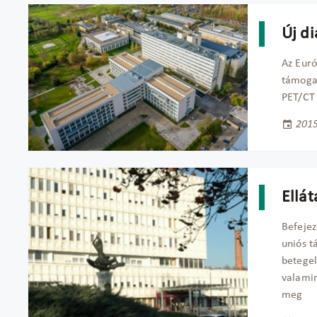
Új d
Az Euró
támogat
PET/CT 
2015
Ellá
Befejez
uniós t
betegel
valamin
meg