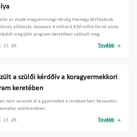
álya
sztés az észak-magyarországi térség tizenegy kórházának
itációs ellátását, összesen 4 milliárd 830 millió forint uniós
tásból megújító program keretében valósult meg.
Tovább
. 11. 20.
zült a szülői kérdőív a koragyermekkori
ram keretében
en nem vesznek el a gyermekek a rendszerben: bevezetés
 komplex szűrőrendszer
Tovább
. 11. 20.