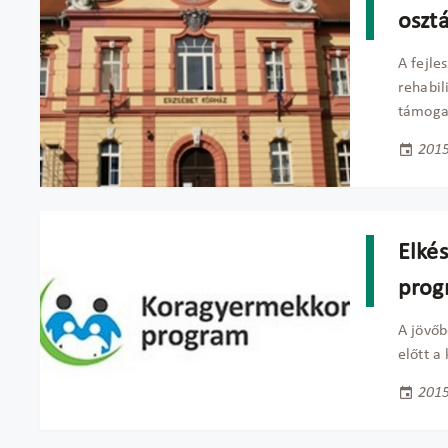
oszt
A fejle
rehabil
támoga
2015
Elkés
prog
A jövőb
előtt a
2015