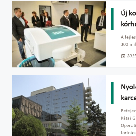
Új k
kórh
A fejle
300 mil
2015
Nyolc
karc
Befejez
Kátai G
Operatí
forinto