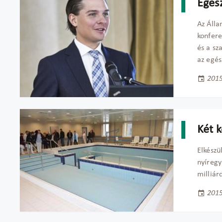
Egés
Az Álla
konfere
és a sz
az egé
2015
Két 
Elkészü
nyíregy
milliár
2015