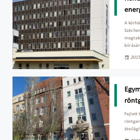
ener
A kórhá
Széchen
megtaka
kiírásá
2015
Egym
rönt
Fejlett
röntgen
átvilág