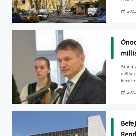
épülete
2015
Ónodi
milli
Az elmú
milliár
Infrast
2015
Befe
Rend