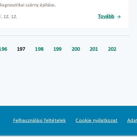
diagnosztikai szárny építése.
Tovább
. 12. 12.
196
197
198
199
200
201
202
Felhasználási feltételek
Cookie nyilatkozat
Adat