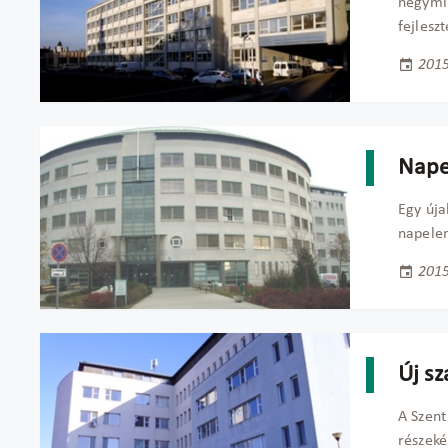
négymil
fejlesz
2015
Nape
Egy úja
napelem
2015
Új sz
A Szent
részeké