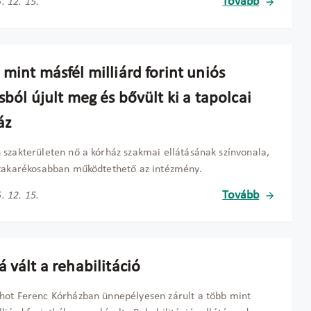
Tovább
. 12. 15.
mint másfél milliárd forint uniós
sból újult meg és bővült ki a tapolcai
áz
szakterületen nő a kórház szakmai ellátásának színvonala,
takarékosabban működtethető az intézmény.
Tovább
. 12. 15.
 vált a rehabilitáció
ot Ferenc Kórházban ünnepélyesen zárult a több mint