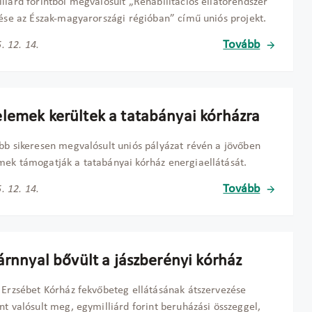
liárd forintból megvalósult „Rehabilitációs ellátórendszer
tése az Észak-magyarországi régióban” című uniós projekt.
Tovább
. 12. 14.
lemek kerültek a tatabányai kórházra
bb sikeresen megvalósult uniós pályázat révén a jövőben
ek támogatják a tatabányai kórház energiaellátását.
Tovább
. 12. 14.
árnnyal bővült a jászberényi kórház
 Erzsébet Kórház fekvőbeteg ellátásának átszervezése
nt valósult meg, egymilliárd forint beruházási összeggel,