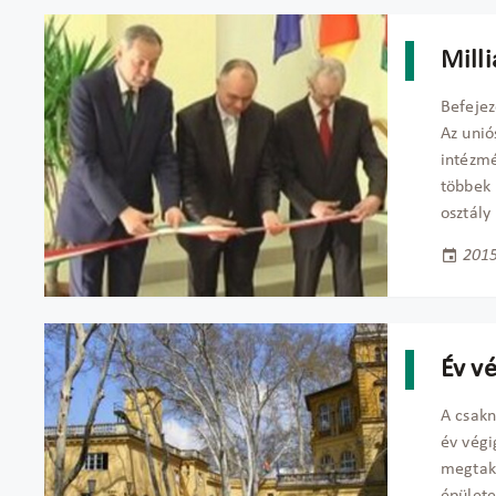
Milli
Befejez
Az unió
intézmé
többek 
osztály 
2015
Év v
A csakn
év végi
megtaka