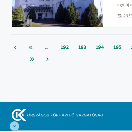
egy új 
2015
192
193
194
195
…
…