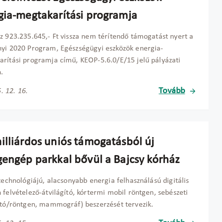
gia-megtakarítási programja
z 923.235.645,- Ft vissza nem térítendő támogatást nyert a
yi 2020 Program, Egészségügyi eszközök energia-
rítási programja című, KEOP-5.6.0/E/15 jelű pályázati
n.
Tovább
. 12. 16.
illiárdos uniós támogatásból új
gengép parkkal bővül a Bajcsy kórház
 technológiájú, alacsonyabb energia felhasználású digitális
 felvételező-átvilágító, kórtermi mobil röntgen, sebészeti
ító/röntgen, mammográf) beszerzését tervezik.