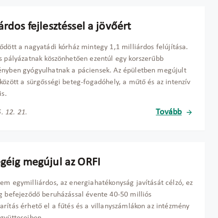
árdos fejlesztéssel a jövőért
ődött a nagyatádi kórház mintegy 1,1 milliárdos felújítása.
s pályázatnak köszönhetően ezentúl egy korszerűbb
nyben gyógyulhatnak a páciensek. Az épületben megújult
között a sürgősségi beteg-fogadóhely, a műtő és az intenzív
is.
Tovább
. 12. 21.
égéig megújul az ORFI
em egymilliárdos, az energiahatékonyság javítását célzó, ez
g befejeződő beruházással évente 40-50 milliós
rítás érhető el a fűtés és a villanyszámlákon az intézmény