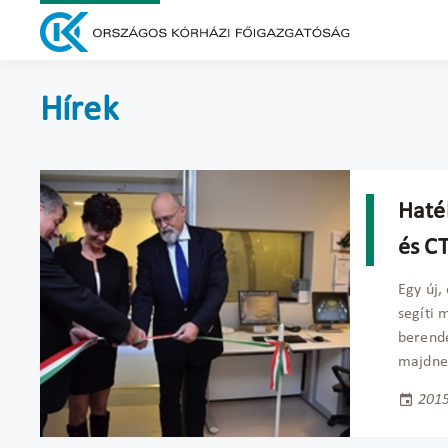
Hírek
Haté
és C
Egy új,
segíti 
berende
majdnem
2015