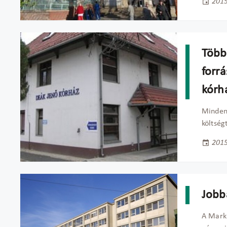
2015
Több 
forrá
kórh
Minden 
költség
2015
Jobbá
A Markh