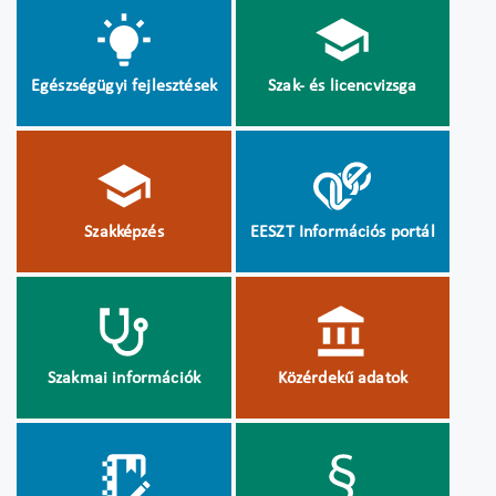
Egészségügyi fejlesztések
Szak- és licencvizsga
Szakképzés
EESZT Információs portál
Szakmai információk
Közérdekű adatok