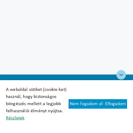
A weboldal sütiket (cookie-kat)
használ, hogy biztonságos
böngészés mellett a legjobb
Nem fogadom el
Elfogadom
Felhasználási feltételek
felhasználói élményt nyújtsa.
Cookie nyilatkozat
Részletek
Adatkezelési tájékoztató