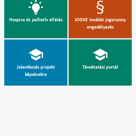
Hospice és palliatív ellátás
JOGVE további jogviszony
engedélyezés
Jelentkezés projekt
Távoktatási portál
képzésekre