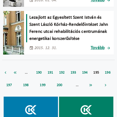
Tovább
2016. 01. 04.
Lezajlott az Egyesített Szent István és
Szent László Kórház-Rendelőintézet Jahn
Ferenc utcai rehabilitációs centrumának
energetikai korszerűsítése
Tovább
2015. 12. 31.
…
190
191
192
193
194
195
196
…
197
198
199
200